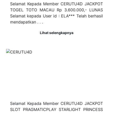
Selamat Kepada Member CERUTU4D JACKPOT
TOGEL TOTO MACAU Rp 3.600.000,- LUNAS
Selamat kepada User id : ELA*** Telah berhasil
mendapatkan . . .
Lihat selengkapnya
SELAMAT KEPADA MEMBER
CERUTU4D JACKPOT SLOT
PRAGMATICPLAY STARLIGHT
PRINCESS SUPER SCATTER RP
8.125.000,- LUNAS
MINGGU, 22 FEBRUARI 2026
10:54 PM WIB
Selamat Kepada Member CERUTU4D JACKPOT
SLOT PRAGMATICPLAY STARLIGHT PRINCESS