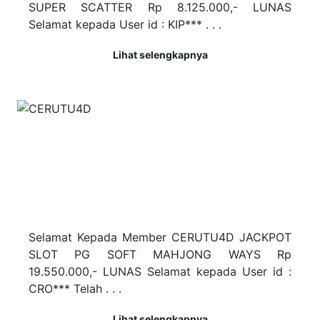
SUPER SCATTER Rp 8.125.000,- LUNAS
Selamat kepada User id : KIP*** . . .
Lihat selengkapnya
SELAMAT KEPADA MEMBER
CERUTU4D JACKPOT SLOT PG SOFT
MAHJONG WAYS RP 19.550.000,-
LUNAS
MINGGU, 22 FEBRUARI 2026
07:12 PM WIB
Selamat Kepada Member CERUTU4D JACKPOT
SLOT PG SOFT MAHJONG WAYS Rp
19.550.000,- LUNAS Selamat kepada User id :
CRO*** Telah . . .
Lihat selengkapnya