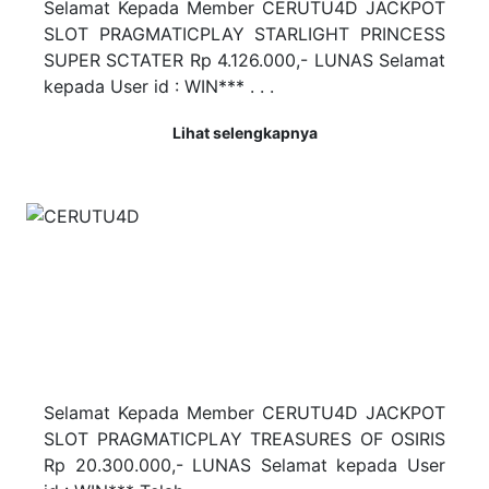
Selamat Kepada Member CERUTU4D JACKPOT
SLOT PRAGMATICPLAY STARLIGHT PRINCESS
SUPER SCTATER Rp 4.126.000,- LUNAS Selamat
kepada User id : WIN*** . . .
Lihat selengkapnya
SELAMAT KEPADA MEMBER
CERUTU4D JACKPOT SLOT
PRAGMATICPLAY TREASURES OF
OSIRIS RP 20.300.000,- LUNAS
SELASA, 24 FEBRUARI 2026
01:07 AM WIB
Selamat Kepada Member CERUTU4D JACKPOT
SLOT PRAGMATICPLAY TREASURES OF OSIRIS
Rp 20.300.000,- LUNAS Selamat kepada User