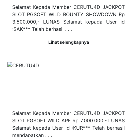
Selamat Kepada Member CERUTU4D JACKPOT
SLOT PGSOFT WILD BOUNTY SHOWDOWN Rp
3.500.000,- LUNAS Selamat kepada User id
:SAK*** Telah berhasil . . .
Lihat selengkapnya
SELAMAT KEPADA MEMBER
CERUTU4D JACKPOT SLOT PGSOFT
WILD APE RP 7.000.000,- LUNAS
MINGGU, 22 FEBRUARI 2026
02:53 AM WIB
Selamat Kepada Member CERUTU4D JACKPOT
SLOT PGSOFT WILD APE Rp 7.000.000,- LUNAS
Selamat kepada User id :KUR*** Telah berhasil
mendapatkan . . .