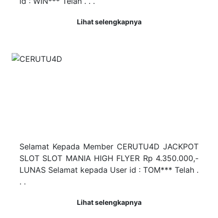
id : WIN*** Telah . . .
Lihat selengkapnya
SELAMAT KEPADA MEMBER
CERUTU4D JACKPOT SLOT SLOT
MANIA HIGH FLYER RP 4.350.000,-
LUNAS
SENIN, 23 FEBRUARI 2026
01:10 PM WIB
Selamat Kepada Member CERUTU4D JACKPOT
SLOT SLOT MANIA HIGH FLYER Rp 4.350.000,-
LUNAS Selamat kepada User id : TOM*** Telah .
. .
Lihat selengkapnya