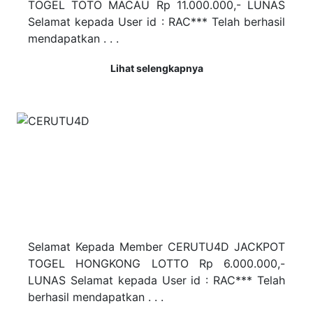
TOGEL TOTO MACAU Rp 11.000.000,- LUNAS
Selamat kepada User id : RAC*** Telah berhasil
mendapatkan . . .
Lihat selengkapnya
SELAMAT KEPADA MEMBER
CERUTU4D JACKPOT TOGEL
HONGKONG LOTTO RP 6.000.000,-
LUNAS
JUMAT, 20 FEBRUARI 2026
11:30 PM WIB
Selamat Kepada Member CERUTU4D JACKPOT
TOGEL HONGKONG LOTTO Rp 6.000.000,-
LUNAS Selamat kepada User id : RAC*** Telah
berhasil mendapatkan . . .