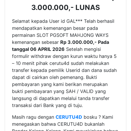
3.000.000,- LUNAS
Selamat kepada User id GAL*** Telah berhasil
mendapatkan kemenangan besar pada
permainan SLOT PGSOFT MAHJONG WAYS
kemenangan sebesar
Rp 3.000.000,- Pada
tanggal 06 APRIL 2026
Setelah mengisi
formulir withdraw dengan kurun waktu hanya 5
– 10 menit pihak cerutu4d sudah melakukan
transfer kepada pemilik Userid dan dana sudah
dapat di cairkan oleh pemenang. Bukti
pembayaran yang kami berikan merupakan
bukti pembayaran yang SAH / VALID yang
langsung di dapatkan melalui tanda transfer
transaksi dari Bank yang di tuju.
Masih ragu dengan
CERUTU4D
bosku ? Kami
menegaskan bahwa CERUTU4D bukanlah