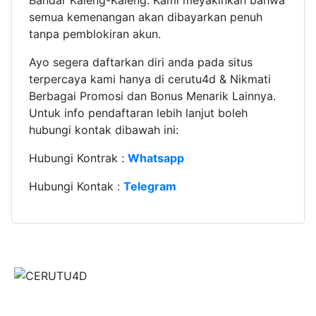
Bandar Kaleng-Kaleng. Kami meyakinkan bahwa
semua kemenangan akan dibayarkan penuh
tanpa pemblokiran akun.
Ayo segera daftarkan diri anda pada situs
terpercaya kami hanya di cerutu4d & Nikmati
Berbagai Promosi dan Bonus Menarik Lainnya.
Untuk info pendaftaran lebih lanjut boleh
hubungi kontak dibawah ini:
Hubungi Kontrak :
Whatsapp
Hubungi Kontak :
Telegram
BUKTI JP LAINNYA
SELAMAT KEPADA MEMBER