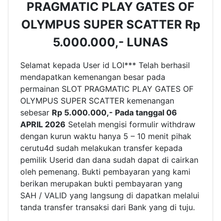
PRAGMATIC PLAY GATES OF
OLYMPUS SUPER SCATTER Rp
5.000.000,- LUNAS
Selamat kepada User id LOI*** Telah berhasil
mendapatkan kemenangan besar pada
permainan SLOT PRAGMATIC PLAY GATES OF
OLYMPUS SUPER SCATTER kemenangan
sebesar
Rp 5.000.000,- Pada tanggal 06
APRIL 2026
Setelah mengisi formulir withdraw
dengan kurun waktu hanya 5 – 10 menit pihak
cerutu4d sudah melakukan transfer kepada
pemilik Userid dan dana sudah dapat di cairkan
oleh pemenang. Bukti pembayaran yang kami
berikan merupakan bukti pembayaran yang
SAH / VALID yang langsung di dapatkan melalui
tanda transfer transaksi dari Bank yang di tuju.