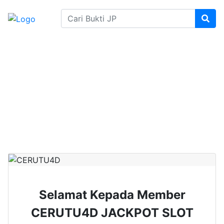
SELAMAT DATANG DI CERUTU4D BANDAR TOGEL
SELAMAT KEPADA MEMBER CERUTU4D
JACKPOT SLOT PRAGMATIC PLAY GATES
OF OLYMPUS SUPER SCATTER RP
5.000.000,- LUNAS
Senin, 06 April 2026 WIB
|
09:29 PM WIB
Selamat Kepada Member
CERUTU4D JACKPOT SLOT