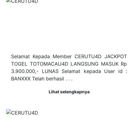
SELAMAT KEPADA MEMBER
CERUTU4D JACKPOT TOGEL
TOTOMACAU4D LANGSUNG MASUK
RP 3.900.000,- LUNAS
RABU, 14 AGUSTUS 2024
09:41 PM WIB
Selamat Kepada Member CERUTU4D JACKPOT
TOGEL TOTOMACAU4D LANGSUNG MASUK Rp
3.900.000,- LUNAS Selamat kepada User id :
BANXXX Telah berhasil . . .
Lihat selengkapnya
JACKPOT GATES OF OLYMPUS
15000X MANIA RP 9.485.000,00