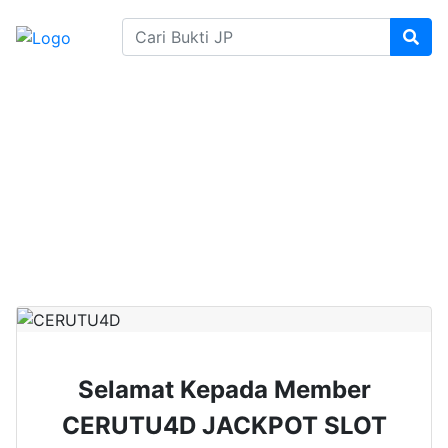
SELAMAT DATANG DI CERUTU4D BANDAR TOGE
SELAMAT KEPADA MEMBER CERUTU4D
JACKPOT SLOT PRAGMATIC PLAY GATES
OF OLYMPUS X1000 RP 6.000.000,-
LUNAS
Senin, 06 April 2026 WIB
|
04:49 PM WIB
Selamat Kepada Member
CERUTU4D JACKPOT SLOT