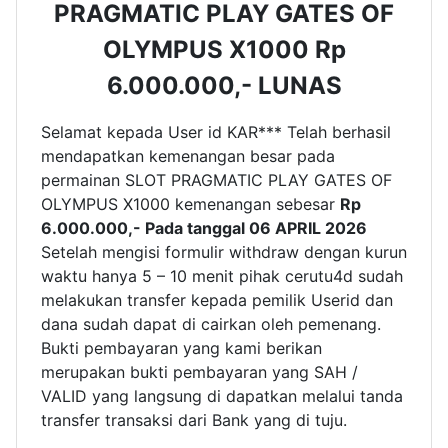
PRAGMATIC PLAY GATES OF
OLYMPUS X1000 Rp
6.000.000,- LUNAS
Selamat kepada User id KAR*** Telah berhasil
mendapatkan kemenangan besar pada
permainan SLOT PRAGMATIC PLAY GATES OF
OLYMPUS X1000 kemenangan sebesar
Rp
6.000.000,- Pada tanggal 06 APRIL 2026
Setelah mengisi formulir withdraw dengan kurun
waktu hanya 5 – 10 menit pihak cerutu4d sudah
melakukan transfer kepada pemilik Userid dan
dana sudah dapat di cairkan oleh pemenang.
Bukti pembayaran yang kami berikan
merupakan bukti pembayaran yang SAH /
VALID yang langsung di dapatkan melalui tanda
transfer transaksi dari Bank yang di tuju.