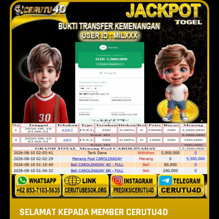
SELAMAT KEPADA MEMBER CERUTU4D