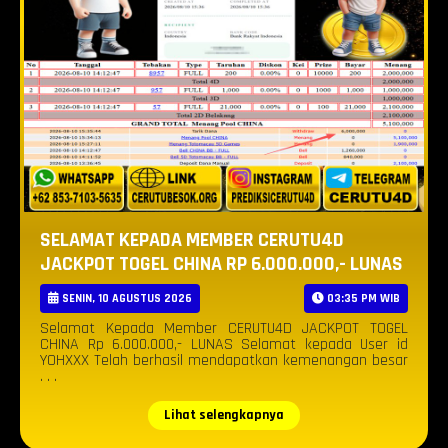
SELAMAT KEPADA MEMBER CERUTU4D
JACKPOT TOGEL CHINA RP 6.000.000,- LUNAS
SENIN, 10 AGUSTUS 2026
03:35 PM WIB
Selamat Kepada Member CERUTU4D JACKPOT TOGEL
CHINA Rp 6.000.000,- LUNAS Selamat kepada User id
YOHXXX Telah berhasil mendapatkan kemenangan besar
. . .
Lihat selengkapnya