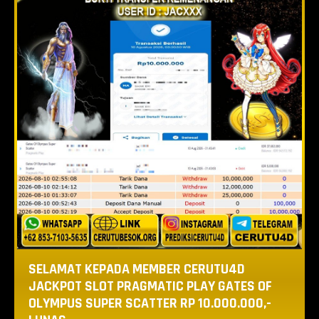
SELAMAT KEPADA MEMBER CERUTU4D
JACKPOT SLOT PRAGMATIC PLAY GATES OF
OLYMPUS SUPER SCATTER RP 10.000.000,-