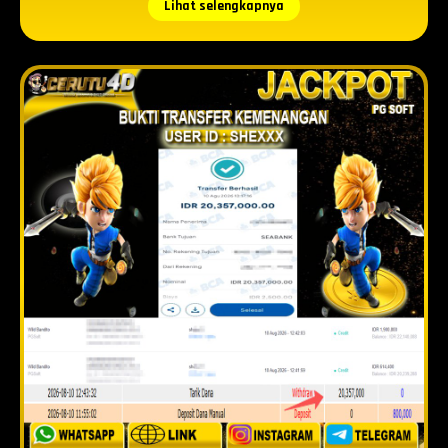
Lihat selengkapnya