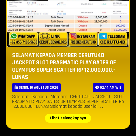
SELAMAT KEPADA MEMBER CERUTU4D
JACKPOT SLOT PRAGMATIC PLAY GATES OF
OLYMPUS SUPER SCATTER RP 12.000.000,-
LUNAS
SENIN, 10 AGUSTUS 2026
02:14 AM WIB
Selamat Kepada Member CERUTU4D JACKPOT SLOT
PRAGMATIC PLAY GATES OF OLYMPUS SUPER SCATTER Rp
12.000.000,- LUNAS Selamat kepada User id . . .
Lihat selengkapnya