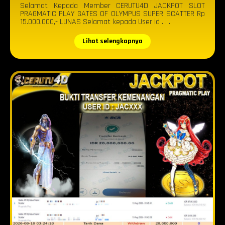
Selamat Kepada Member CERUTU4D JACKPOT SLOT
PRAGMATIC PLAY GATES OF OLYMPUS SUPER SCATTER Rp
15.000.000,- LUNAS Selamat kepada User id . . .
Lihat selengkapnya