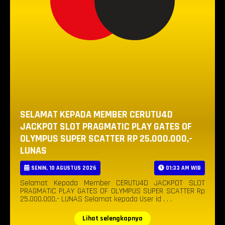
SELAMAT KEPADA MEMBER CERUTU4D
JACKPOT SLOT PRAGMATIC PLAY GATES OF
OLYMPUS SUPER SCATTER RP 25.000.000,-
LUNAS
SENIN, 10 AGUSTUS 2026
01:33 AM WIB
Selamat Kepada Member CERUTU4D JACKPOT SLOT
PRAGMATIC PLAY GATES OF OLYMPUS SUPER SCATTER Rp
25.000.000,- LUNAS Selamat kepada User id . . .
Lihat selengkapnya