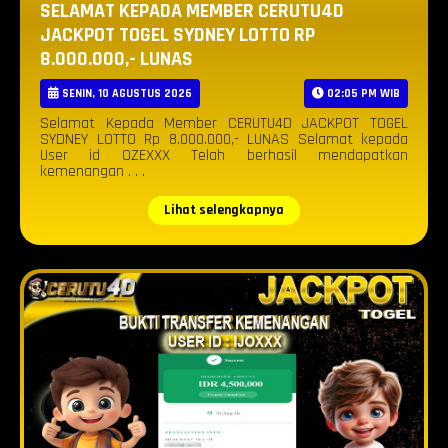
SELAMAT KEPADA MEMBER CERUTU4D
JACKPOT TOGEL SYDNEY LOTTO RP
8.000.000,- LUNAS
SENIN, 10 AGUSTUS 2026
02:05 PM WIB
Selamat Kepada Member CERUTU4D JACKPOT TOGEL
SYDNEY LOTTO Rp 8.000.000,- LUNAS Selamat kepada
User id OZEXXX Telah berhasil mendapatkan
kemenangan . . .
Lihat selengkapnya