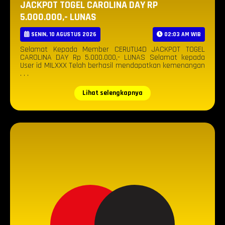
JACKPOT TOGEL CAROLINA DAY RP
5.000.000,- LUNAS
SENIN, 10 AGUSTUS 2026
02:03 AM WIB
Selamat Kepada Member CERUTU4D JACKPOT TOGEL
CAROLINA DAY Rp 5.000.000,- LUNAS Selamat kepada
User id MILXXX Telah berhasil mendapatkan kemenangan
. . .
Lihat selengkapnya