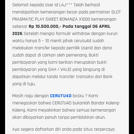
Selamat kepada User id LAJ*** Telah berhasil
mendapatkan kemenangan besar pada permainan SLOT
PRAGMATIC PLAY SWEET BONANZA X1000 kemenangan
sebesar
Rp 10.500.000,- Pada tanggal 06 APRIL
2026
Setelah mengisi formulir withdraw dengan kurun
waktu hanya 5 – 10 menit pihak cerutu4d sudah
melakukan transfer kepada pemilik Userid dan dana
sudah dapat di cairkan oleh pemenang. Bukti
pembayaran yang kami berikan merupakan bukti
pembayaran yang SAH / VALID yang langsung di
dapatkan melalui tanda transfer transaksi dari Bank
yang di tuju.
Masih ragu dengan
CERUTU4D
bosku ? Kami
menegaskan bahwa CERUTU4D bukanlah Bandar Kaleng-
Kaleng. Kami meyakinkan bahwa semua kemenangan
akan dibayarkan penuh tanpa pemblokiran akun.
Ayo segera daftarkan diri anda pada situs terpercaya