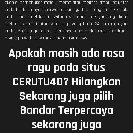
akan di beritahukan melalui memo atau melihat lampu indikator
pada bank menyala berwarna kuning. Jika mengalami kendala
pada saat melakukan withdraw dapat menghubungi kami
melalui live chat atau whatsapp yang hadir 24 jam melayani
anda, Anda juga dapat bertanya dan melakukan konfrimasi
mengapa withdraw masih belum terproses.
Apakah masih ada rasa
ragu pada situs
CERUTU4D? Hilangkan
Sekarang juga pilih
Bandar Terpercaya
sekarang juga