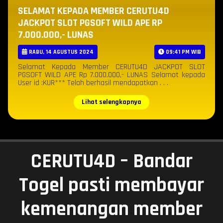
SELAMAT KEPADA MEMBER CERUTU4D
JACKPOT SLOT PGSOFT WILD APE RP
7.000.000,- LUNAS
RABU, 14 AGUSTUS 2024
09:41 PM WIB
Selamat Kepada Member CERUTU4D JACKPOT SLOT
PGSOFT WILD APE Rp 7.000.000,- LUNAS Selamat kepada
User id :KUR*** Telah berhasil mendapatkan . . .
Lihat selengkapnya
CERUTU4D – Bandar
Togel pasti membayar
kemenangan member