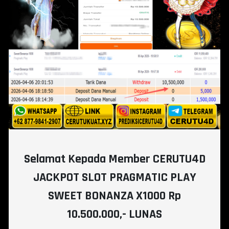
Selamat Kepada Member CERUTU4D
JACKPOT SLOT PRAGMATIC PLAY
SWEET BONANZA X1000 Rp
10.500.000,- LUNAS