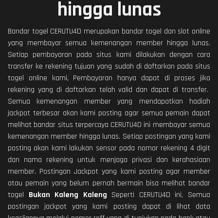
hingga lunas
Bandar togel CERUTU4D merupakan bandar togel dan slot online
yang membayar semua kemenangan member hingga lunas.
Setiap pembayaran pada situs kami dilakukan dengan cara
transfer ke rekening tujuan yang sudah di daftarkan pada situs
togel online kami, Pembayaran hanya dapat di proses jika
rekening yang di daftarkan telah valid dan dapat di transfer.
Semua kemenangan member yang mendapatkan hadiah
jackpot terbesar akan kami posting agar semua pemain dapat
melihat bandar situs terpercaya CERUTU4D ini membayar semua
kemenangan member hingga lunas. Setiap postingan yang kami
posting akan kami lakukan sensor pada nomor rekening 4 digit
dan nama rekening untuk menjaga privasi dan kerahasiaan
member. Postingan Jackpot yang kami posting agar member
atau pemain yang belum pernah bermain bisa melihat bandar
togel
Bukan Kaleng Kaleng
Seperti CERUTU4D ini, Semua
postingan jackpot yang kami posting dapat di lihat data