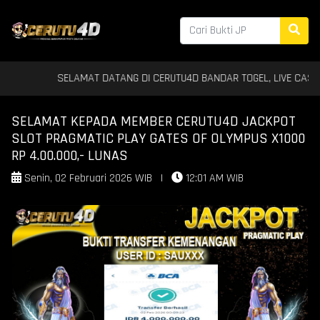
SELAMAT DATANG DI CERUTU4D BANDAR TOGEL, LIVE CASINO & 
SELAMAT KEPADA MEMBER CERUTU4D JACKPOT
SLOT PRAGMATIC PLAY GATES OF OLYMPUS X1000
RP 4.00.000,- LUNAS
Senin, 02 Februari 2026 WIB
|
12:01 AM WIB