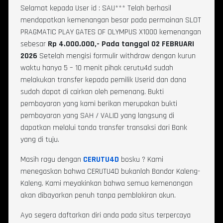
Selamat kepada User id : SAU*** Telah berhasil
mendapatkan kemenangan besar pada permainan SLOT
PRAGMATIC PLAY GATES OF OLYMPUS X1000 kemenangan
sebesar
Rp 4.000.000,- Pada tanggal 02 FEBRUARI
2026
Setelah mengisi formulir withdraw dengan kurun
waktu hanya 5 – 10 menit pihak cerutu4d sudah
melakukan transfer kepada pemilik Userid dan dana
sudah dapat di cairkan oleh pemenang. Bukti
pembayaran yang kami berikan merupakan bukti
pembayaran yang SAH / VALID yang langsung di
dapatkan melalui tanda transfer transaksi dari Bank
yang di tuju.
Masih ragu dengan
CERUTU4D
bosku ? Kami
menegaskan bahwa CERUTU4D bukanlah Bandar Kaleng-
Kaleng. Kami meyakinkan bahwa semua kemenangan
akan dibayarkan penuh tanpa pemblokiran akun.
Ayo segera daftarkan diri anda pada situs terpercaya