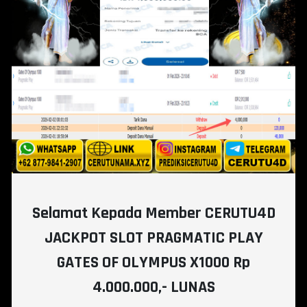
Selamat Kepada Member CERUTU4D
JACKPOT SLOT PRAGMATIC PLAY
GATES OF OLYMPUS X1000 Rp
4.000.000,- LUNAS