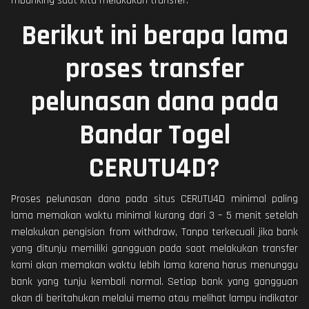
mbanking saat kita melakukan transfer.
Berikut ini berapa lama
proses transfer
pelunasan dana pada
Bandar Togel
CERUTU4D?
Proses pelunasan dana pada situs CERUTU4D minimal paling
lama memakan waktu minimal kurang dari 3 – 5 menit setelah
melakukan pengisian from withdraw, Tanpa terkecuali jika bank
yang ditunju memiliki gangguan pada saat melakukan transfer
kami akan memakan waktu lebih lama karena harus menunggu
bank yang tunju kembali normal. Setiap bank yang gangguan
akan di beritahukan melalui memo atau melihat lampu indikator