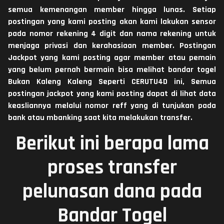
semua kemenangan member hingga lunas. Setiap
postingan yang kami posting akan kami lakukan sensor
pada nomor rekening 4 digit dan nama rekening untuk
menjaga privasi dan kerahasiaan member. Postingan
Jackpot yang kami posting agar member atau pemain
yang belum pernah bermain bisa melihat bandar togel
Bukan Kaleng Kaleng
Seperti CERUTU4D ini, Semua
postingan jackpot yang kami posting dapat di lihat data
keasliannya melalui nomor reff yang di tunjukan pada
bank atau mbanking saat kita melakukan transfer.
Berikut ini berapa lama
proses transfer
pelunasan dana pada
Bandar Togel