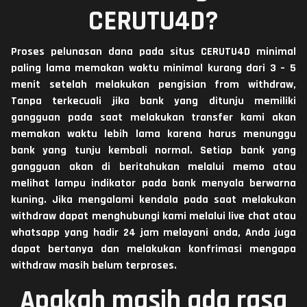
CERUTU4D?
Proses pelunasan dana pada situs CERUTU4D minimal
paling lama memakan waktu minimal kurang dari 3 – 5
menit setelah melakukan pengisian from withdraw,
Tanpa terkecuali jika bank yang ditunju memiliki
gangguan pada saat melakukan transfer kami akan
memakan waktu lebih lama karena harus menunggu
bank yang tunju kembali normal. Setiap bank yang
gangguan akan di beritahukan melalui memo atau
melihat lampu indikator pada bank menyala berwarna
kuning. Jika mengalami kendala pada saat melakukan
withdraw dapat menghubungi kami melalui live chat atau
whatsapp yang hadir 24 jam melayani anda, Anda juga
dapat bertanya dan melakukan konfrimasi mengapa
withdraw masih belum terproses.
Apakah masih ada rasa