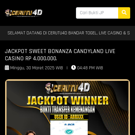
AMAT DATANG DI CERUTU4D BANDAR TOGEL, LIVE CASINO & SLOT TERBA
JACKPOT SWEET BONANZA CANDYLAND LIVE
CASINO RP 4.000.000.
Minggu, 30 Maret 2025 WIB
|
04:48 PM WIB