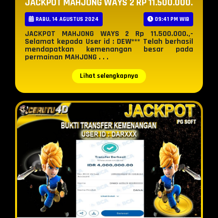
JACKPOT MAHJONG WAYS 2 RP 11.500.000.
RABU, 14 AGUSTUS 2024
09:41 PM WIB
JACKPOT MAHJONG WAYS 2 Rp 11.500.000.,-
Selamat kepada User id : DEW*** Telah berhasil
mendapatkan kemenangan besar pada
permainan MAHJONG . . .
Lihat selengkapnya