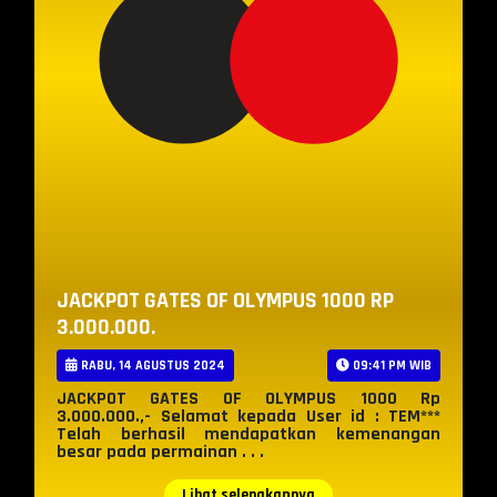
JACKPOT GATES OF OLYMPUS 1000 RP
3.000.000.
RABU, 14 AGUSTUS 2024
09:41 PM WIB
JACKPOT GATES OF OLYMPUS 1000 Rp
3.000.000.,- Selamat kepada User id : TEM***
Telah berhasil mendapatkan kemenangan
besar pada permainan . . .
Lihat selengkapnya