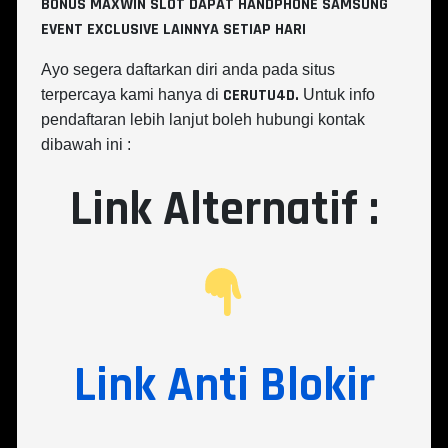
BONUS MAXWIN SLOT DAPAT HANDPHONE SAMSUNG
EVENT EXCLUSIVE LAINNYA SETIAP HARI
Ayo segera daftarkan diri anda pada situs
CERUTU4D.
terpercaya kami hanya di
Untuk info
pendaftaran lebih lanjut boleh hubungi kontak
dibawah ini :
Link Alternatif :
Link Anti Blokir