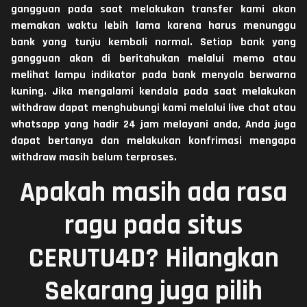
gangguan pada saat melakukan transfer kami akan
memakan waktu lebih lama karena harus menunggu
bank yang tunju kembali normal. Setiap bank yang
gangguan akan di beritahukan melalui memo atau
melihat lampu indikator pada bank menyala berwarna
kuning. Jika mengalami kendala pada saat melakukan
withdraw dapat menghubungi kami melalui live chat atau
whatsapp yang hadir 24 jam melayani anda, Anda juga
dapat bertanya dan melakukan konfrimasi mengapa
withdraw masih belum terproses.
Apakah masih ada rasa
ragu pada situs
CERUTU4D? Hilangkan
Sekarang juga pilih