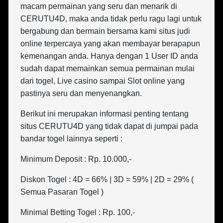
macam permainan yang seru dan menarik di
CERUTU4D, maka anda tidak perlu ragu lagi untuk
bergabung dan bermain bersama kami situs judi
online terpercaya yang akan membayar berapapun
kemenangan anda. Hanya dengan 1 User ID anda
sudah dapat memainkan semua permainan mulai
dari togel, Live casino sampai Slot online yang
pastinya seru dan menyenangkan.
Berikut ini merupakan informasi penting tentang
situs CERUTU4D yang tidak dapat di jumpai pada
bandar togel lainnya seperti :
Minimum Deposit : Rp. 10.000,-
Diskon Togel : 4D = 66% | 3D = 59% | 2D = 29% (
Semua Pasaran Togel )
Minimal Betting Togel : Rp. 100,-