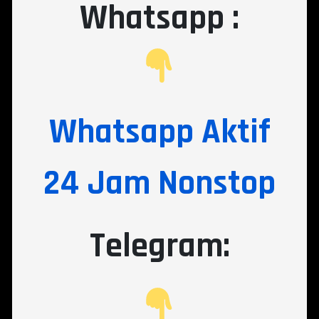
Whatsapp :
Whatsapp Aktif
24 Jam Nonstop
Telegram: