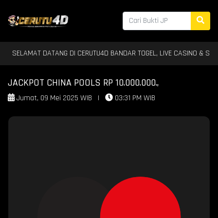
LAMAT DATANG DI CERUTU4D BANDAR TOGEL, LIVE CASINO & SLOT TERB
JACKPOT CHINA POOLS RP 10.000.000.,
Jumat, 09 Mei 2025 WIB
|
03:31 PM WIB