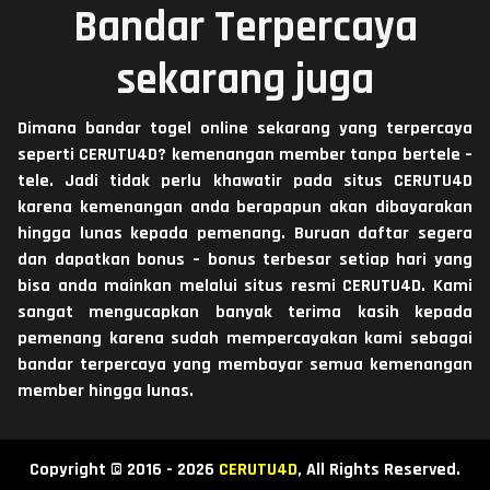
Bandar Terpercaya
sekarang juga
Dimana bandar togel online sekarang yang terpercaya
seperti CERUTU4D? kemenangan member tanpa bertele –
tele. Jadi tidak perlu khawatir pada situs CERUTU4D
karena kemenangan anda berapapun akan dibayarakan
hingga lunas kepada pemenang. Buruan daftar segera
dan dapatkan bonus – bonus terbesar setiap hari yang
bisa anda mainkan melalui situs resmi CERUTU4D. Kami
sangat mengucapkan banyak terima kasih kepada
pemenang karena sudah mempercayakan kami sebagai
bandar terpercaya yang membayar semua kemenangan
member hingga lunas.
Copyright © 2016 - 2026
CERUTU4D
, All Rights Reserved.