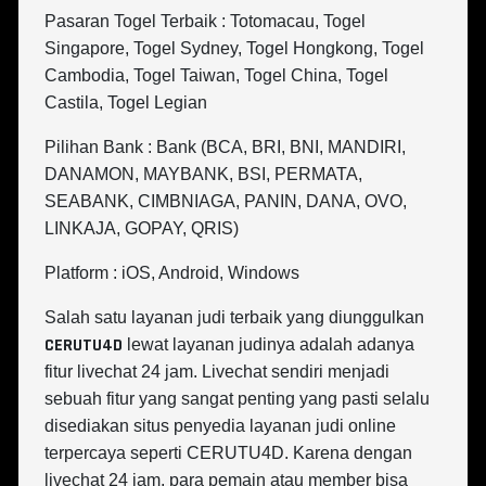
Pasaran Togel Terbaik : Totomacau, Togel
Singapore, Togel Sydney, Togel Hongkong, Togel
Cambodia, Togel Taiwan, Togel China, Togel
Castila, Togel Legian
Pilihan Bank : Bank (BCA, BRI, BNI, MANDIRI,
DANAMON, MAYBANK, BSI, PERMATA,
SEABANK, CIMBNIAGA, PANIN, DANA, OVO,
LINKAJA, GOPAY, QRIS)
Platform : iOS, Android, Windows
Salah satu layanan judi terbaik yang diunggulkan
CERUTU4D
lewat layanan judinya adalah adanya
fitur livechat 24 jam. Livechat sendiri menjadi
sebuah fitur yang sangat penting yang pasti selalu
disediakan situs penyedia layanan judi online
terpercaya seperti CERUTU4D. Karena dengan
livechat 24 jam, para pemain atau member bisa