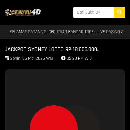
SELAMAT DATANG DI CERUTU4D BANDAR TOGEL, LIVE CASINO & SLOT TE
JACKPOT SYDNEY LOTTO RP 18.000.000.,
Senin, 05 Mei 2025 WIB
|
02:28 PM WIB