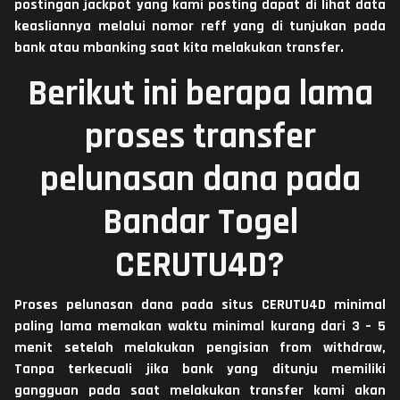
postingan jackpot yang kami posting dapat di lihat data
keasliannya melalui nomor reff yang di tunjukan pada
bank atau mbanking saat kita melakukan transfer.
Berikut ini berapa lama
proses transfer
pelunasan dana pada
Bandar Togel
CERUTU4D?
Proses pelunasan dana pada situs CERUTU4D minimal
paling lama memakan waktu minimal kurang dari 3 – 5
menit setelah melakukan pengisian from withdraw,
Tanpa terkecuali jika bank yang ditunju memiliki
gangguan pada saat melakukan transfer kami akan