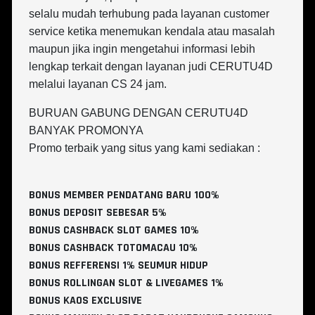
selalu mudah terhubung pada layanan customer
service ketika menemukan kendala atau masalah
maupun jika ingin mengetahui informasi lebih
lengkap terkait dengan layanan judi CERUTU4D
melalui layanan CS 24 jam.
BURUAN GABUNG DENGAN CERUTU4D
BANYAK PROMONYA
Promo terbaik yang situs yang kami sediakan :
BONUS MEMBER PENDATANG BARU 100%
BONUS DEPOSIT SEBESAR 5%
BONUS CASHBACK SLOT GAMES 10%
BONUS CASHBACK TOTOMACAU 10%
BONUS REFFERENSI 1% SEUMUR HIDUP
BONUS ROLLINGAN SLOT & LIVEGAMES 1%
BONUS KAOS EXCLUSIVE