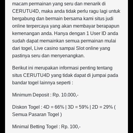
macam permainan yang seru dan menarik di
CERUTU4D, maka anda tidak perlu ragu lagi untuk
bergabung dan bermain bersama kami situs judi
online terpercaya yang akan membayar berapapun
kemenangan anda. Hanya dengan 1 User ID anda
sudah dapat memainkan semua permainan mulai
dari togel, Live casino sampai Slot online yang
pastinya seru dan menyenangkan.
Berikut ini merupakan informasi penting tentang
situs CERUTU4D yang tidak dapat di jumpai pada
bandar togel lainnya seperti :
Minimum Deposit : Rp. 10.000,-
Diskon Togel : 4D = 66% | 3D = 59% | 2D = 29% (
Semua Pasaran Togel )
Minimal Betting Togel : Rp. 100,-