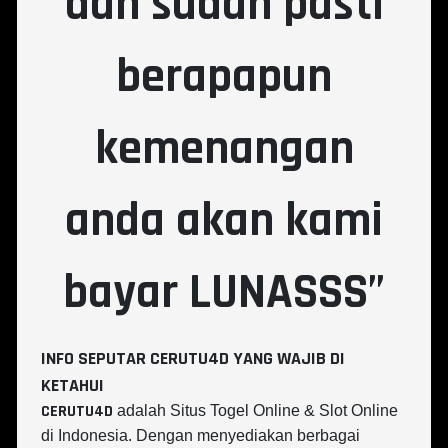
dan sudah pasti
berapapun
kemenangan
anda akan kami
bayar LUNASSS”
INFO SEPUTAR CERUTU4D YANG WAJIB DI
KETAHUI
CERUTU4D
adalah Situs Togel Online & Slot Online
di Indonesia. Dengan menyediakan berbagai