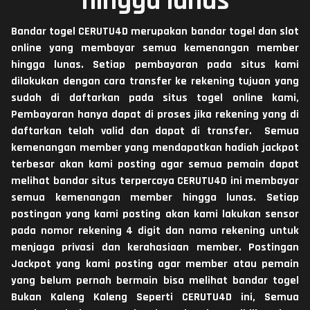
hingga lunas
Bandar togel CERUTU4D merupakan bandar togel dan slot
online yang membayar semua kemenangan member
hingga lunas. Setiap pembayaran pada situs kami
dilakukan dengan cara transfer ke rekening tujuan yang
sudah di daftarkan pada situs togel online kami,
Pembayaran hanya dapat di proses jika rekening yang di
daftarkan telah valid dan dapat di transfer. Semua
kemenangan member yang mendapatkan hadiah jackpot
terbesar akan kami posting agar semua pemain dapat
melihat bandar situs terpercaya CERUTU4D ini membayar
semua kemenangan member hingga lunas. Setiap
postingan yang kami posting akan kami lakukan sensor
pada nomor rekening 4 digit dan nama rekening untuk
menjaga privasi dan kerahasiaan member. Postingan
Jackpot yang kami posting agar member atau pemain
yang belum pernah bermain bisa melihat bandar togel
Bukan Kaleng Kaleng
Seperti CERUTU4D ini, Semua