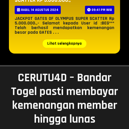
RABU, 14 AGUSTUS 2024
09:41 PM WIB
JACKPOT GATES OF OLYMPUS SUPER SCATTER Rp
5.000.000.,- Selamat kepada User id :BEG***
Telah berhasil mendapatkan kemenangan
besar pada GATES . . .
Lihat selengkapnya
CERUTU4D – Bandar
Togel pasti membayar
kemenangan member
hingga lunas