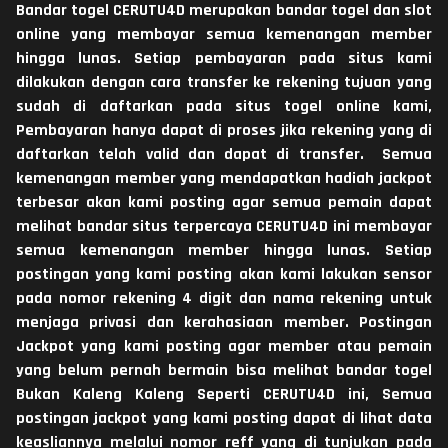
Bandar togel CERUTU4D merupakan bandar togel dan slot
online yang membayar semua kemenangan member
hingga lunas. Setiap pembayaran pada situs kami
dilakukan dengan cara transfer ke rekening tujuan yang
sudah di daftarkan pada situs togel online kami,
Pembayaran hanya dapat di proses jika rekening yang di
daftarkan telah valid dan dapat di transfer. Semua
kemenangan member yang mendapatkan hadiah jackpot
terbesar akan kami posting agar semua pemain dapat
melihat bandar situs terpercaya CERUTU4D ini membayar
semua kemenangan member hingga lunas. Setiap
postingan yang kami posting akan kami lakukan sensor
pada nomor rekening 4 digit dan nama rekening untuk
menjaga privasi dan kerahasiaan member. Postingan
Jackpot yang kami posting agar member atau pemain
yang belum pernah bermain bisa melihat bandar togel
Bukan Kaleng Kaleng
Seperti CERUTU4D ini, Semua
postingan jackpot yang kami posting dapat di lihat data
keasliannya melalui nomor reff yang di tunjukan pada