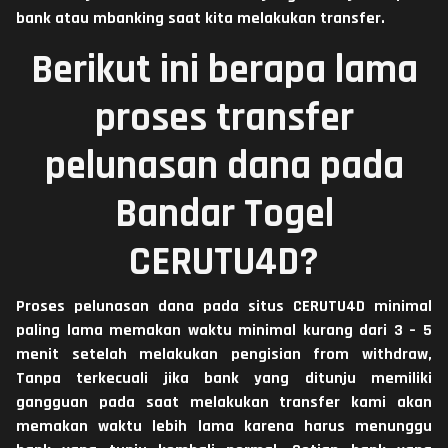
bank atau mbanking saat kita melakukan transfer.
Berikut ini berapa lama
proses transfer
pelunasan dana pada
Bandar Togel
CERUTU4D?
Proses pelunasan dana pada situs CERUTU4D minimal
paling lama memakan waktu minimal kurang dari 3 – 5
menit setelah melakukan pengisian from withdraw,
Tanpa terkecuali jika bank yang ditunju memiliki
gangguan pada saat melakukan transfer kami akan
memakan waktu lebih lama karena harus menunggu