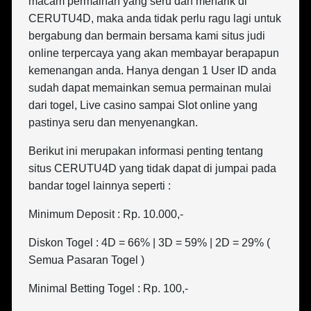
macam permainan yang seru dan menarik di
CERUTU4D, maka anda tidak perlu ragu lagi untuk
bergabung dan bermain bersama kami situs judi
online terpercaya yang akan membayar berapapun
kemenangan anda. Hanya dengan 1 User ID anda
sudah dapat memainkan semua permainan mulai
dari togel, Live casino sampai Slot online yang
pastinya seru dan menyenangkan.
Berikut ini merupakan informasi penting tentang
situs CERUTU4D yang tidak dapat di jumpai pada
bandar togel lainnya seperti :
Minimum Deposit : Rp. 10.000,-
Diskon Togel : 4D = 66% | 3D = 59% | 2D = 29% (
Semua Pasaran Togel )
Minimal Betting Togel : Rp. 100,-