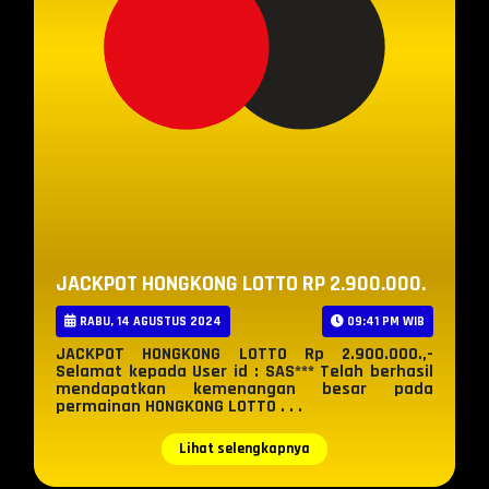
JACKPOT HONGKONG LOTTO RP 2.900.000.
RABU, 14 AGUSTUS 2024
09:41 PM WIB
JACKPOT HONGKONG LOTTO Rp 2.900.000.,-
Selamat kepada User id : SAS*** Telah berhasil
mendapatkan kemenangan besar pada
permainan HONGKONG LOTTO . . .
Lihat selengkapnya