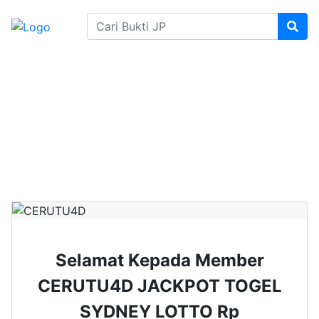
SELAMAT DATANG DI CERUTU4D BANDAR TOGEL
SELAMAT KEPADA MEMBER CERUTU4D
JACKPOT TOGEL SYDNEY LOTTO RP
3.000.000,- LUNAS
Kamis, 08 Januari 2026 WIB
|
03:10 PM WIB
Selamat Kepada Member
CERUTU4D JACKPOT TOGEL
SYDNEY LOTTO Rp