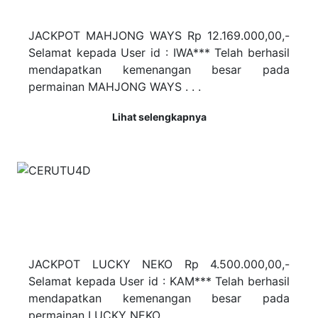
RABU, 11 DESEMBER 2024
01:42 PM WIB
JACKPOT MAHJONG WAYS Rp 12.169.000,00,-
Selamat kepada User id : IWA*** Telah berhasil
mendapatkan kemenangan besar pada
permainan MAHJONG WAYS . . .
Lihat selengkapnya
JACKPOT LUCKY NEKO RP
4.500.000,00
RABU, 11 DESEMBER 2024
11:57 AM WIB
JACKPOT LUCKY NEKO Rp 4.500.000,00,-
Selamat kepada User id : KAM*** Telah berhasil
mendapatkan kemenangan besar pada
permainan LUCKY NEKO . . .