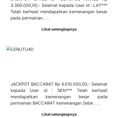
3.300.000,00,- Selamat kepada User id : LAT***
Telah berhasil mendapatkan kemenangan besar
pada permainan . . .
Lihat selengkapnya
JACKPOT BACCARAT RP
4.010.000,00
SELASA, 10 DESEMBER 2024
12:53 PM WIB
JACKPOT BACCARAT Rp 4.010.000,00,- Selamat
kepada User id : SEN*** Telah berhasil
mendapatkan kemenangan besar pada
permainan BACCARAT kemenangan Sebe . . .
Lihat selengkapnya