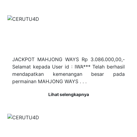
JACKPOT MAHJONG WAYS RP
3.086.000,00
SELASA, 10 DESEMBER 2024
09:35 AM WIB
JACKPOT MAHJONG WAYS Rp 3.086.000,00,-
Selamat kepada User id : IWA*** Telah berhasil
mendapatkan kemenangan besar pada
permainan MAHJONG WAYS . . .
Lihat selengkapnya
JACKPOT SWEET BONANZA XMAS