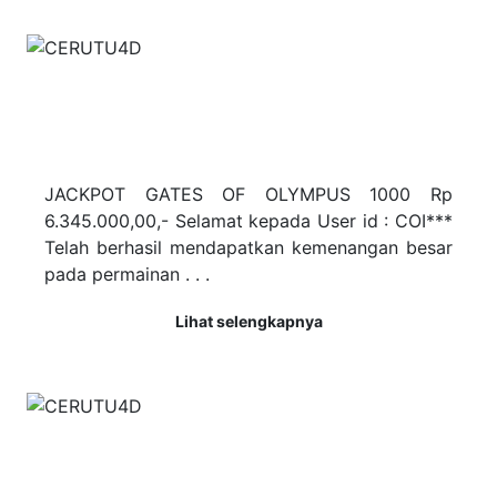
JACKPOT GATES OF OLYMPUS 1000
RP 6.345.000,00
RABU, 11 DESEMBER 2024
10:01 PM WIB
JACKPOT GATES OF OLYMPUS 1000 Rp
6.345.000,00,- Selamat kepada User id : COI***
Telah berhasil mendapatkan kemenangan besar
pada permainan . . .
Lihat selengkapnya
JACKPOT MAHJONG WAYS RP
12.169.000,00