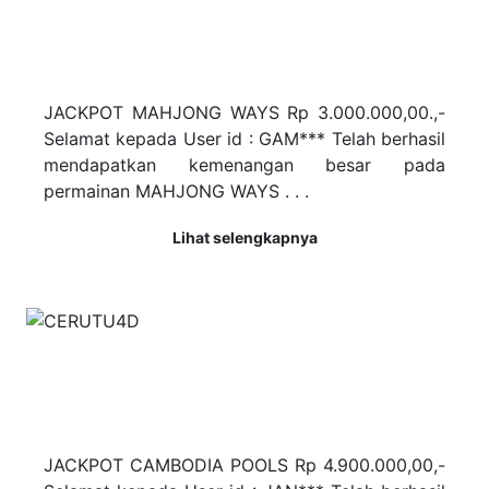
JACKPOT MAHJONG WAYS RP
3.000.000,00
KAMIS, 12 DESEMBER 2024
02:22 PM WIB
JACKPOT MAHJONG WAYS Rp 3.000.000,00.,-
Selamat kepada User id : GAM*** Telah berhasil
mendapatkan kemenangan besar pada
permainan MAHJONG WAYS . . .
Lihat selengkapnya
JACKPOT CAMBODIA POOLS RP
4.900.000,00
KAMIS, 12 DESEMBER 2024
12:09 PM WIB
JACKPOT CAMBODIA POOLS Rp 4.900.000,00,-