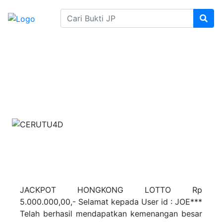
SELAMAT DATANG DI CERUTU4D BANDAR TOGEL, LIVE C
BUKTI JACKPOT LUNAS
CERUTU4D
JACKPOT HONGKONG LOTTO RP
5.000.000,00
JUMAT, 13 DESEMBER 2024
11:20 PM WIB
JACKPOT HONGKONG LOTTO Rp
5.000.000,00,- Selamat kepada User id : JOE***
Telah berhasil mendapatkan kemenangan besar