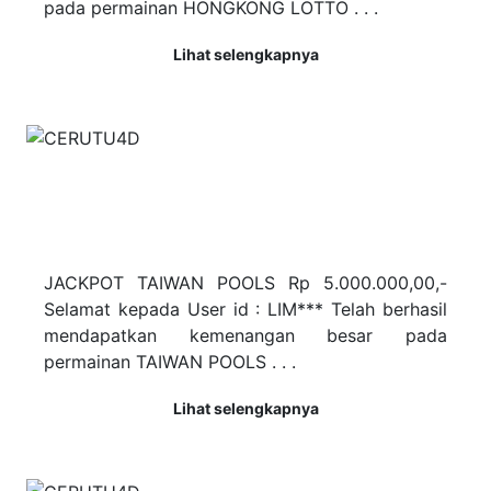
pada permainan HONGKONG LOTTO . . .
Lihat selengkapnya
JACKPOT TAIWAN POOLS RP
5.000.000,00
JUMAT, 13 DESEMBER 2024
08:58 PM WIB
JACKPOT TAIWAN POOLS Rp 5.000.000,00,-
Selamat kepada User id : LIM*** Telah berhasil
mendapatkan kemenangan besar pada
permainan TAIWAN POOLS . . .
Lihat selengkapnya