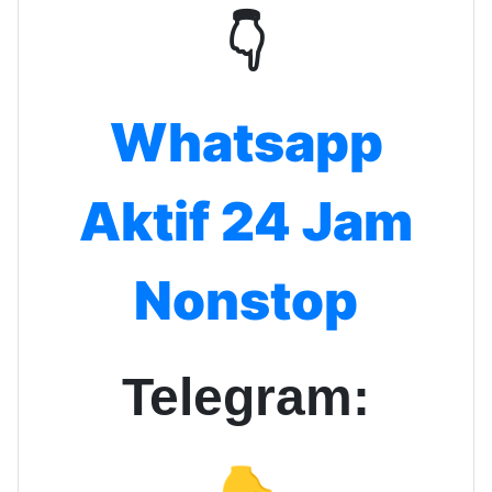
👇
Whatsapp
Aktif 24 Jam
Nonstop
Telegram: