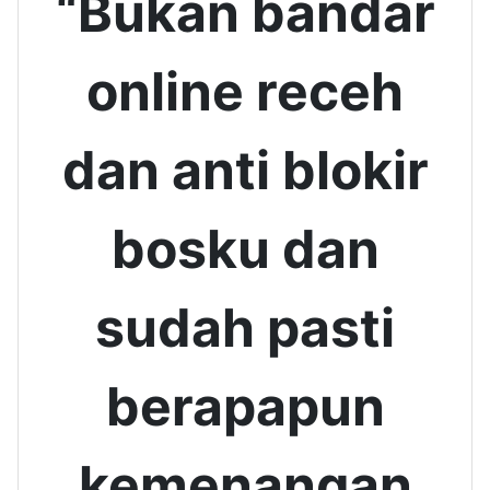
“Bukan bandar
online receh
dan anti blokir
bosku dan
sudah pasti
berapapun
kemenangan