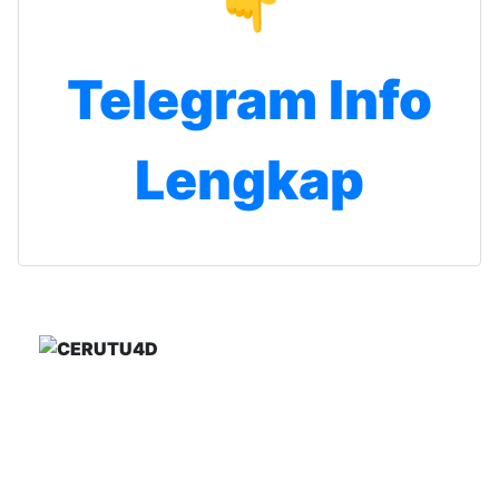
👇
Telegram Info
Lengkap
BUKTI JP LAINNYA
SELAMAT KEPADA MEMBER
CERUTU4D JACKPOT SLOT PG
SOFT MAHJONG WAYS RP
8.500.000,- LUNAS