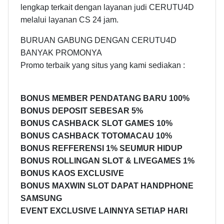
lengkap terkait dengan layanan judi CERUTU4D
melalui layanan CS 24 jam.
BURUAN GABUNG DENGAN CERUTU4D
BANYAK PROMONYA
Promo terbaik yang situs yang kami sediakan :
BONUS MEMBER PENDATANG BARU 100%
BONUS DEPOSIT SEBESAR 5%
BONUS CASHBACK SLOT GAMES 10%
BONUS CASHBACK TOTOMACAU 10%
BONUS REFFERENSI 1% SEUMUR HIDUP
BONUS ROLLINGAN SLOT & LIVEGAMES 1%
BONUS KAOS EXCLUSIVE
BONUS MAXWIN SLOT DAPAT HANDPHONE
SAMSUNG
EVENT EXCLUSIVE LAINNYA SETIAP HARI