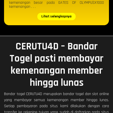
kemenangan besar pada GATES OF OLYMPUSX1000
kemenangan . . .
Lihat selengkapnya
CERUTU4D – Bandar
Togel pasti membayar
kemenangan member
hingga lunas
Bandar togel CERUTU4D merupakan bandar togel dan slot online
yang membayar semua kemenangan member hingga lunas.
Setiap pembayaran pada situs kami dilakukan dengan cara
transfer ke rekening tujuan yang sudah di daftarkan pada situs