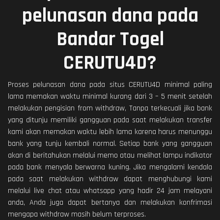
pelunasan dana pada
Bandar Togel
CERUTU4D?
Proses pelunasan dana pada situs CERUTU4D minimal paling
lama memakan waktu minimal kurang dari 3 – 5 menit setelah
melakukan pengisian from withdraw, Tanpa terkecuali jika bank
yang ditunju memiliki gangguan pada saat melakukan transfer
kami akan memakan waktu lebih lama karena harus menunggu
bank yang tunju kembali normal. Setiap bank yang gangguan
akan di beritahukan melalui memo atau melihat lampu indikator
pada bank menyala berwarna kuning. Jika mengalami kendala
pada saat melakukan withdraw dapat menghubungi kami
melalui live chat atau whatsapp yang hadir 24 jam melayani
anda, Anda juga dapat bertanya dan melakukan konfrimasi
mengapa withdraw masih belum terproses.