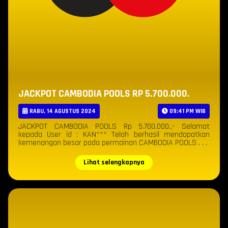
JACKPOT CAMBODIA POOLS RP 5.700.000.
RABU, 14 AGUSTUS 2024
09:41 PM WIB
JACKPOT CAMBODIA POOLS Rp 5.700.000.,- Selamat
kepada User id : KAN*** Telah berhasil mendapatkan
kemenangan besar pada permainan CAMBODIA POOLS . . .
Lihat selengkapnya