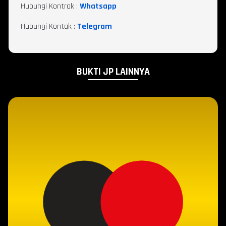
Hubungi Kontrak :
Whatsapp
Hubungi Kontak :
Telegram
BUKTI JP LAINNYA