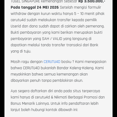
TOGEL SINGAPORE kemenangan sebesar
Rp 3.500.000,-
Pada tanggal 24 MEI 2026
Setelah mengisi formulir
withdraw dengan kurun waktu hanya 5 – 10 menit pihak
cerutu4d sudah melakukan transfer kepada pemilik
Userid dan dana sudah dapat di cairkan oleh pemenang.
Bukti pembayaran yang kami berikan merupakan bukti
pembayaran yang SAH / VALID yang langsung di
dapatkan melalui tanda transfer transaksi dari Bank
yang di tuju.
Masih ragu dengan
CERUTU4D
bosku ? Kami menegaskan
bahwa CERUTU4D bukanlah Bandar Kaleng-Kaleng. Kami
meyakinkan bahwa semua kemenangan akan
dibayarkan penuh tanpa pemblokiran akun.
Ayo segera daftarkan diri anda pada situs terpercaya
kami hanya di cerutu4d & Nikmati Berbagai Promosi dan
Bonus Menarik Lainnya. Untuk info pendaftaran lebih
lanjut boleh hubungi kontak dibawah ini: