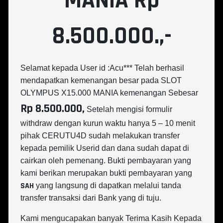
MANIA Rp
8.500.000.,-
Selamat kepada User id :Acu*** Telah berhasil
mendapatkan kemenangan besar pada SLOT
OLYMPUS X15.000 MANIA kemenangan Sebesar
Rp 8.500.000,
Setelah mengisi formulir
withdraw dengan kurun waktu hanya 5 – 10 menit
pihak CERUTU4D sudah melakukan transfer
kepada pemilik Userid dan dana sudah dapat di
cairkan oleh pemenang. Bukti pembayaran yang
kami berikan merupakan bukti pembayaran yang
SAH
yang langsung di dapatkan melalui tanda
transfer transaksi dari Bank yang di tuju.
Kami mengucapakan banyak Terima Kasih Kepada