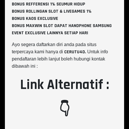
BONUS REFFERENSI 1% SEUMUR HIDUP
BONUS ROLLINGAN SLOT & LIVEGAMES 1%
BONUS KAOS EXCLUSIVE
BONUS MAXWIN SLOT DAPAT HANDPHONE SAMSUNG
EVENT EXCLUSIVE LAINNYA SETIAP HARI
Ayo segera daftarkan diri anda pada situs
CERUTU4D.
terpercaya kami hanya di
Untuk info
pendaftaran lebih lanjut boleh hubungi kontak
dibawah ini :
Link Alternatif :
👇