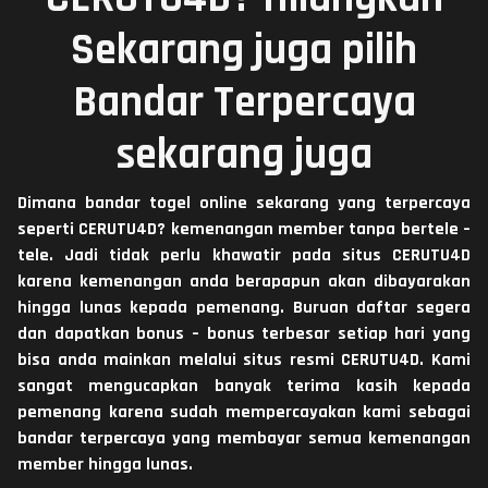
Sekarang juga pilih
Bandar Terpercaya
sekarang juga
Dimana bandar togel online sekarang yang terpercaya
seperti CERUTU4D? kemenangan member tanpa bertele –
tele. Jadi tidak perlu khawatir pada situs CERUTU4D
karena kemenangan anda berapapun akan dibayarakan
hingga lunas kepada pemenang. Buruan daftar segera
dan dapatkan bonus – bonus terbesar setiap hari yang
bisa anda mainkan melalui situs resmi CERUTU4D. Kami
sangat mengucapkan banyak terima kasih kepada
pemenang karena sudah mempercayakan kami sebagai
bandar terpercaya yang membayar semua kemenangan
member hingga lunas.