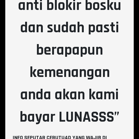
anti blokir bosku
dan sudah pasti
berapapun
kemenangan
anda akan kami
bayar LUNASSS”
INFO SEPUTAR CERUTU4D YANG WAJIB DI