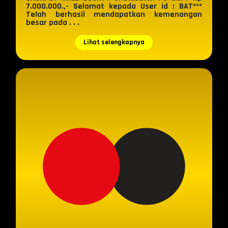
7.000.000.,- Selamat kepada User id : BAT***
Telah berhasil mendapatkan kemenangan
besar pada . . .
Lihat selengkapnya