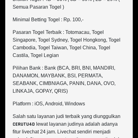
Semua Pasaran Togel )
Minimal Betting Togel : Rp. 100,-
Pasaran Togel Terbaik : Totomacau, Togel
Singapore, Togel Sydney, Togel Hongkong, Togel
Cambodia, Togel Taiwan, Togel China, Togel
Castila, Togel Legian
Pilihan Bank : Bank (BCA, BRI, BNI, MANDIRI,
DANAMON, MAYBANK, BSI, PERMATA,
SEABANK, CIMBNIAGA, PANIN, DANA, OVO,
LINKAJA, GOPAY, QRIS)
Platform : iOS, Android, Windows
Salah satu layanan judi terbaik yang diunggulkan
CERUTU4D
lewat layanan judinya adalah adanya
fitur livechat 24 jam. Livechat sendiri menjadi