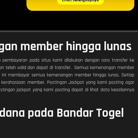
Lihat selengkapnya
gan member hingga lunas
pembayaran pada situs kami dilakukan dengan cara transfer ke
arkan telah valid dan dapat di transfer. Semua kemenangan member
4D ini membayar semua kemenangan member hingga lunas. Setiap
n kerahasiaan member. Postingan Jackpot yang kami posting agar
tingan jackpot yang kami posting dapat di lihat data keasliannya
n dana pada Bandar Togel