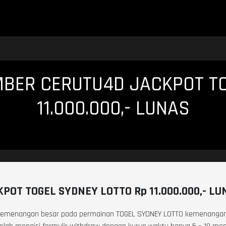
BER CERUTU4D JACKPOT TO
11.000.000,- LUNAS
OT TOGEL SYDNEY LOTTO Rp 11.000.000,- LU
n kemenangan besar pada permainan TOGEL SYDNEY LOTTO kemenanga