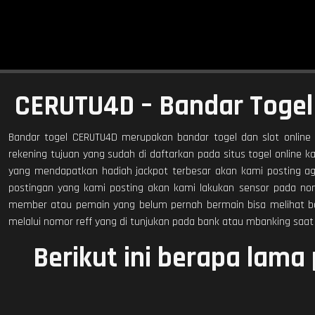
CERUTU4D – Bandar Toge
Bandar togel CERUTU4D merupakan bandar togel dan slot onlin
rekening tujuan yang sudah di daftarkan pada situs togel online
yang mendapatkan hadiah jackpot terbesar akan kami posting 
postingan yang kami posting akan kami lakukan sensor pada nom
member atau pemain yang belum pernah bermain bisa melihat b
melalui nomor reff yang di tunjukan pada bank atau mbanking saat 
Berikut ini berapa lama