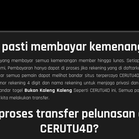
l pasti membayar kemenan
e yang membayar semua kemenangan member hingga lunas. Setiap 
 kami, Pembayaran hanya dapat di proses jika rekening yang di daft
agar semua pemain dapat melihat bandar situs terpercaya CERUTU
or rekening 4 digit dan nama rekening untuk menjaga privasi da
andar togel
Bukan Kaleng Kaleng
Seperti CERUTU4D ini, Semua pos
kita melakukan transfer.
 proses transfer pelunasa
CERUTU4D?