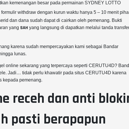
apatkan kemenangan besar pada permainan SYDNEY LOTTO
 formulir withdraw dengan kurun waktu hanya 5 – 10 menit piha
id dan dana sudah dapat di cairkan oleh pemenang. Bukti
SAH
aran yang
yang langsung di dapatkan melalui tanda transfe
ang karena sudah mempercayakan kami sebagai Bandar
ingga lunas.
l online sekarang yang terpercaya seperti CERUTU4D? Band
le. Jadi… tidak perlu khawatir pada situs CERUTU4D karena
as kepada pemenang.
e receh dan anti bloki
h pasti berapapun