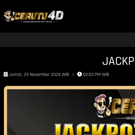
JACKP
Jumat, 29 November 2024 WIB
|
02:03 PM WIB