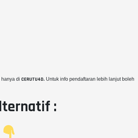
CERUTU4D.
i hanya di
Untuk info pendaftaran lebih lanjut boleh
lternatif :