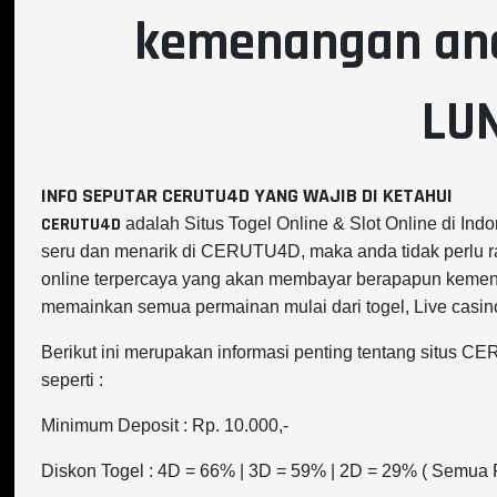
kemenangan and
LU
INFO SEPUTAR CERUTU4D YANG WAJIB DI KETAHUI
CERUTU4D
adalah Situs Togel Online & Slot Online di I
seru dan menarik di CERUTU4D, maka anda tidak perlu ra
online terpercaya yang akan membayar berapapun kemen
memainkan semua permainan mulai dari togel, Live casin
Berikut ini merupakan informasi penting tentang situs C
seperti :
Minimum Deposit : Rp. 10.000,-
Diskon Togel : 4D = 66% | 3D = 59% | 2D = 29% ( Semua 