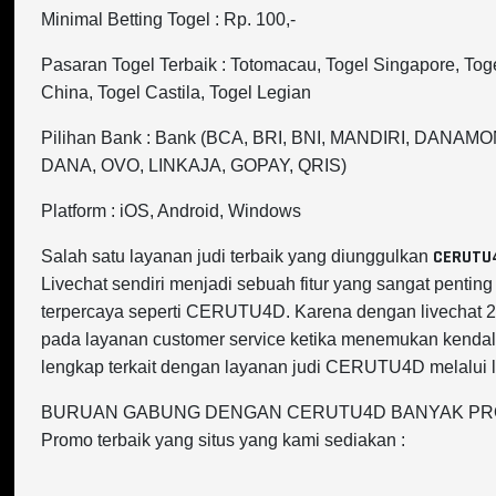
Minimal Betting Togel : Rp. 100,-
Pasaran Togel Terbaik : Totomacau, Togel Singapore, To
China, Togel Castila, Togel Legian
Pilihan Bank : Bank (BCA, BRI, BNI, MANDIRI, DAN
DANA, OVO, LINKAJA, GOPAY, QRIS)
Platform : iOS, Android, Windows
CERUTU
Salah satu layanan judi terbaik yang diunggulkan
Livechat sendiri menjadi sebuah fitur yang sangat penting
terpercaya seperti CERUTU4D. Karena dengan livechat 2
pada layanan customer service ketika menemukan kendala
lengkap terkait dengan layanan judi CERUTU4D melalui 
BURUAN GABUNG DENGAN CERUTU4D BANYAK P
Promo terbaik yang situs yang kami sediakan :