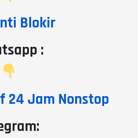
nti Blokir
tsapp :
f 24 Jam Nonstop
egram: