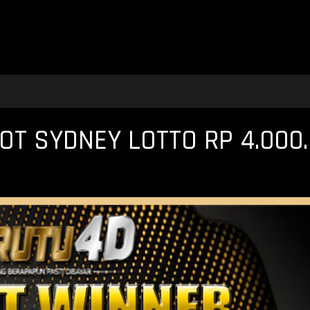
OT SYDNEY LOTTO RP 4.000.