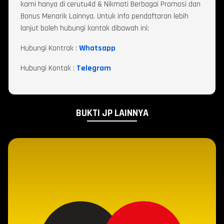
kami hanya di cerutu4d & Nikmati Berbagai Promosi dan
Bonus Menarik Lainnya. Untuk info pendaftaran lebih
lanjut boleh hubungi kontak dibawah ini:
Hubungi Kontrak :
Whatsapp
Hubungi Kontak :
Telegram
BUKTI JP LAINNYA