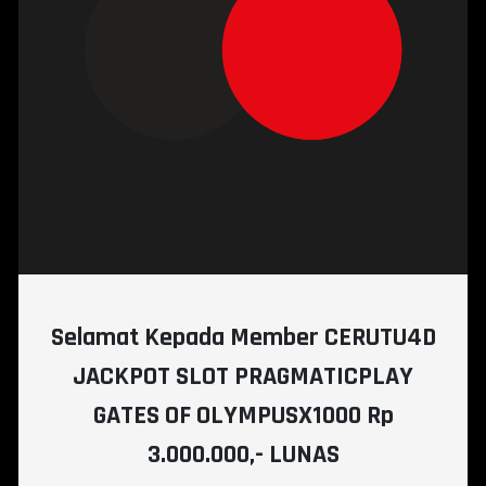
Selamat Kepada Member CERUTU4D
JACKPOT SLOT PRAGMATICPLAY
GATES OF OLYMPUSX1000 Rp
3.000.000,- LUNAS