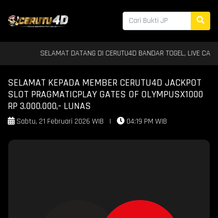
SELAMAT DATANG DI CERUTU4D BANDAR TOGEL, LIVE CASINO 
SELAMAT KEPADA MEMBER CERUTU4D JACKPOT
SLOT PRAGMATICPLAY GATES OF OLYMPUSX1000
RP 3.000.000,- LUNAS
Sabtu, 21 Februari 2026 WIB
|
04:19 PM WIB