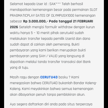
Selamat kepada User id : SAK*** Telah berhasil
mendapatkan kemenangan besar pada permainan SLOT
PRAGMATICPLAY GATES OF OLYMPUSX1000 kemenangan
sebesar
Rp 3.000.000,- Pada tanggal 21 FEBRUARI
2026
Setelah mengisi formulir withdraw dengan kurun
waktu hanya 5 – 10 menit pihak cerutu4d sudah
melakukan transfer kepada pemilik Userid dan dana
sudah dapat di cairkan oleh pemenang. Bukti
pembayaran yang kami berikan merupakan bukti
pembayaran yang SAH / VALID yang langsung di
dapatkan melalui tanda transfer transaksi dari Bank
yang di tuju.
Masih ragu dengan
CERUTU4D
bosku ? Kami
menegaskan bahwa CERUTU4D bukanlah Bandar Kaleng-
Kaleng. Kami meyakinkan bahwa semua kemenangan
akan dibayarkan penuh tanpa pemblokiran akun.
Ayo segera daftarkan diri anda pada situs terpercaya