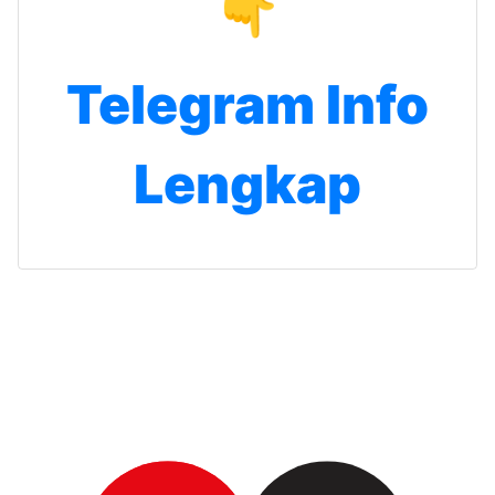
👇
Telegram Info
Lengkap
BUKTI JP LAINNYA