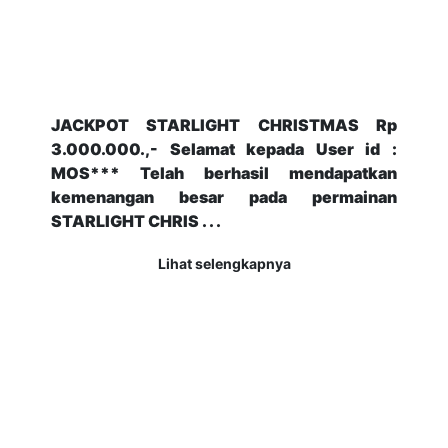
JACKPOT STARLIGHT CHRISTMAS
RP 3.000.000.
RABU, 14 AGUSTUS 2024
09:41 PM WIB
JACKPOT STARLIGHT CHRISTMAS Rp
3.000.000.,- Selamat kepada User id :
MOS*** Telah berhasil mendapatkan
kemenangan besar pada permainan
STARLIGHT CHRIS . . .
Lihat selengkapnya
CERUTU4D – Bandar
Togel pasti