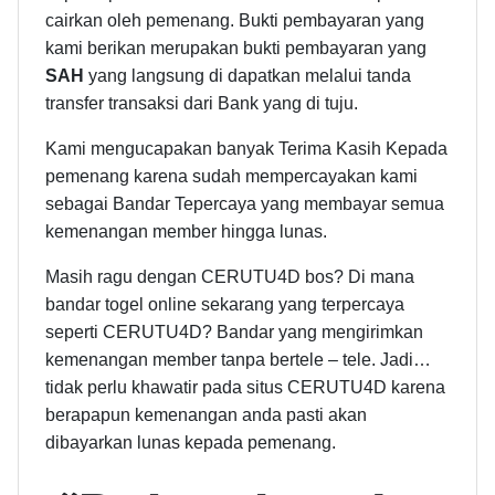
cairkan oleh pemenang. Bukti pembayaran yang
kami berikan merupakan bukti pembayaran yang
SAH
yang langsung di dapatkan melalui tanda
transfer transaksi dari Bank yang di tuju.
Kami mengucapakan banyak Terima Kasih Kepada
pemenang karena sudah mempercayakan kami
sebagai Bandar Tepercaya yang membayar semua
kemenangan member hingga lunas.
Masih ragu dengan CERUTU4D bos? Di mana
bandar togel online sekarang yang terpercaya
seperti CERUTU4D? Bandar yang mengirimkan
kemenangan member tanpa bertele – tele. Jadi…
tidak perlu khawatir pada situs CERUTU4D karena
berapapun kemenangan anda pasti akan
dibayarkan lunas kepada pemenang.