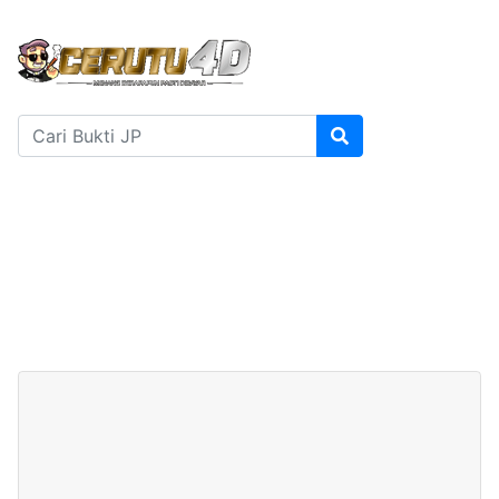
SELAMAT DATANG DI CERUTU4D BANDAR TOGEL, LIVE C
JACKPOT GATES OF OLYMPUS X1000 RP
20.000.000
Kamis, 15 Mei 2025 WIB
|
11:30 AM WIB