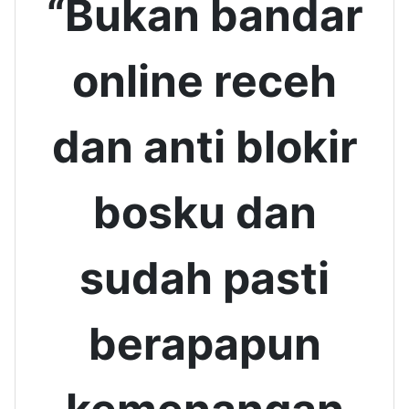
“Bukan bandar
online receh
dan anti blokir
bosku dan
sudah pasti
berapapun