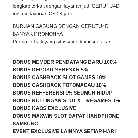
lengkap terkait dengan layanan judi CERUTU4D
melalui layanan CS 24 jam.
BURUAN GABUNG DENGAN CERUTU4D
BANYAK PROMONYA
Promo terbaik yang situs yang kami sediakan :
BONUS MEMBER PENDATANG BARU 100%
BONUS DEPOSIT SEBESAR 5%
BONUS CASHBACK SLOT GAMES 10%
BONUS CASHBACK TOTOMACAU 10%
BONUS REFFERENSI 1% SEUMUR HIDUP
BONUS ROLLINGAN SLOT & LIVEGAMES 1%
BONUS KAOS EXCLUSIVE
BONUS MAXWIN SLOT DAPAT HANDPHONE
SAMSUNG
EVENT EXCLUSIVE LAINNYA SETIAP HARI