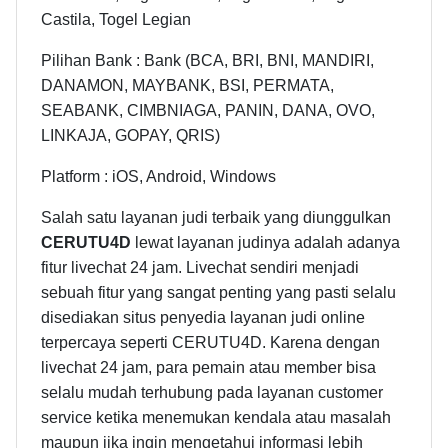
Castila, Togel Legian
Pilihan Bank : Bank (BCA, BRI, BNI, MANDIRI,
DANAMON, MAYBANK, BSI, PERMATA,
SEABANK, CIMBNIAGA, PANIN, DANA, OVO,
LINKAJA, GOPAY, QRIS)
Platform : iOS, Android, Windows
Salah satu layanan judi terbaik yang diunggulkan
CERUTU4D
lewat layanan judinya adalah adanya
fitur livechat 24 jam. Livechat sendiri menjadi
sebuah fitur yang sangat penting yang pasti selalu
disediakan situs penyedia layanan judi online
terpercaya seperti CERUTU4D. Karena dengan
livechat 24 jam, para pemain atau member bisa
selalu mudah terhubung pada layanan customer
service ketika menemukan kendala atau masalah
maupun jika ingin mengetahui informasi lebih