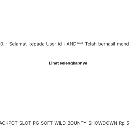
RP 5.000.000.,
,- Selamat kepada User id : AND*** Telah berhasil me
Lihat selengkapnya
ER CERUTU4D JACKPOT SLOT PG SO
0,- LUNAS
ACKPOT SLOT PG SOFT WILD BOUNTY SHOWDOWN Rp 5.01