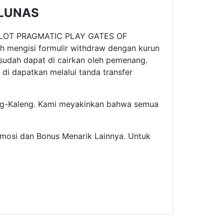
 LUNAS
n SLOT PRAGMATIC PLAY GATES OF
h mengisi formulir withdraw dengan kurun
sudah dapat di cairkan oleh pemenang.
i dapatkan melalui tanda transfer
g-Kaleng. Kami meyakinkan bahwa semua
omosi dan Bonus Menarik Lainnya. Untuk