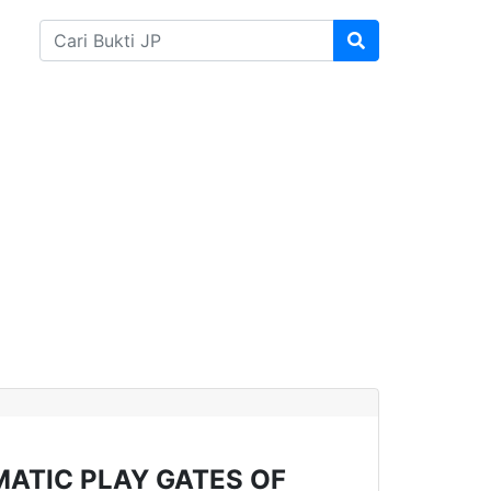
SELAMAT DATANG DI CERUTU4D BANDAR TOG
JACKPOT SLOT
SUPER SCATTER
MATIC PLAY GATES OF