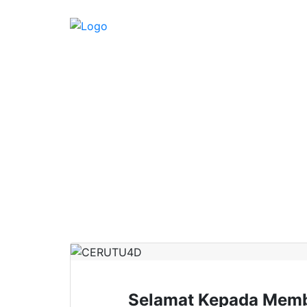
SELAMAT KEPAD
PRAGMATIC PLAY
RP 8.000.000,- 
Kamis, 11 Juni 2026 WIB
|
09:57 PM W
Selamat Kepada Mem