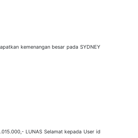
09:41 PM WIB
ndapatkan kemenangan besar pada SYDNEY
FT WILD BOUNTY
09:41 PM WIB
5.000,- LUNAS Selamat kepada User id