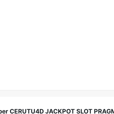
A MEMBER CERUTU4D 
 GATES OF OLYMPUS 
LUNAS
IB
ber CERUTU4D JACKPOT SLOT PRAG