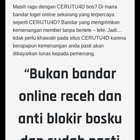
Masih ragu dengan CERUTU4D bos? Di mana
bandar togel online sekarang yang terpercaya
seperti CERUTU4D? Bandar yang mengirimkan
kemenangan member tanpa bertele – tele. Jadi…
tidak perlu khawatir pada situs CERUTU4D karena
berapapun kemenangan anda pasti akan
dibayarkan lunas kepada pemenang.
“Bukan bandar
online receh dan
anti blokir bosku