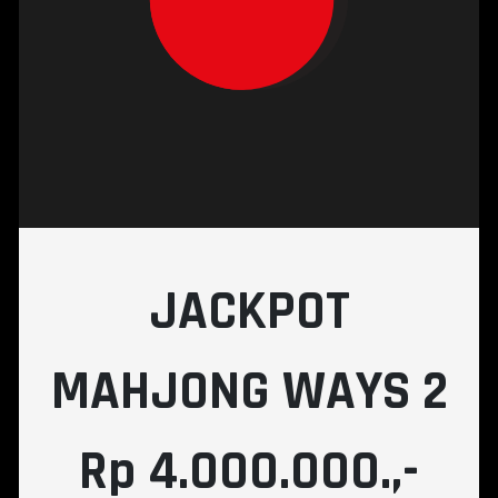
JACKPOT
MAHJONG WAYS 2
Rp 4.000.000.,-