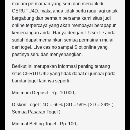
macam permainan yang seru dan menarik di
CERUTU4D, maka anda tidak perlu ragu lagi untuk
bergabung dan bermain bersama kami situs judi
online terpercaya yang akan membayar berapapun
kemenangan anda. Hanya dengan 1 User ID anda
sudah dapat memainkan semua permainan mulai
dari togel, Live casino sampai Slot online yang
pastinya seru dan menyenangkan.
Berikut ini merupakan informasi penting tentang
situs CERUTU4D yang tidak dapat di jumpai pada
bandar togel lainnya seperti :
Minimum Deposit : Rp. 10.000,-
Diskon Togel : 4D = 66% | 3D = 59% | 2D = 29% (
Semua Pasaran Togel )
Minimal Betting Togel : Rp. 100,-