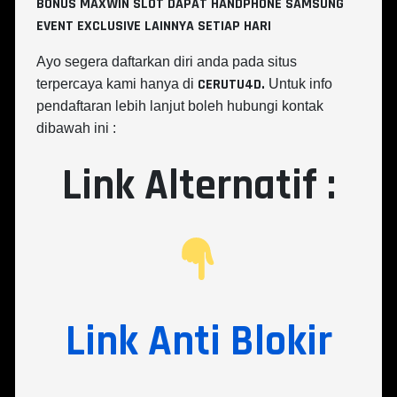
BONUS MAXWIN SLOT DAPAT HANDPHONE SAMSUNG
EVENT EXCLUSIVE LAINNYA SETIAP HARI
Ayo segera daftarkan diri anda pada situs
CERUTU4D.
terpercaya kami hanya di
Untuk info
pendaftaran lebih lanjut boleh hubungi kontak
dibawah ini :
Link Alternatif :
Link Anti Blokir