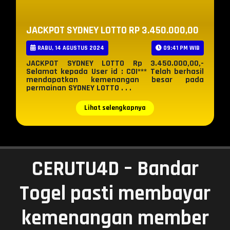
JACKPOT SYDNEY LOTTO RP 3.450.000,00
RABU, 14 AGUSTUS 2024
09:41 PM WIB
JACKPOT SYDNEY LOTTO Rp 3.450.000,00,-
Selamat kepada User id : COI*** Telah berhasil
mendapatkan kemenangan besar pada
permainan SYDNEY LOTTO . . .
Lihat selengkapnya
CERUTU4D – Bandar
Togel pasti membayar
kemenangan member