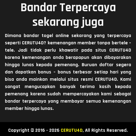
Bandar Terpercaya
sekarang juga
Dimana bandar togel online sekarang yang terpercaya
seperti CERUTU4D? kemenangan member tanpa bertele –
tele. Jadi tidak perlu khawatir pada situs CERUTU4D
karena kemenangan anda berapapun akan dibayarakan
hingga lunas kepada pemenang. Buruan daftar segera
dan dapatkan bonus – bonus terbesar setiap hari yang
bisa anda mainkan melalui situs resmi CERUTU4D. Kami
sangat mengucapkan banyak terima kasih kepada
pemenang karena sudah mempercayakan kami sebagai
bandar terpercaya yang membayar semua kemenangan
member hingga lunas.
Copyright © 2016 - 2026
CERUTU4D
, All Rights Reserved.