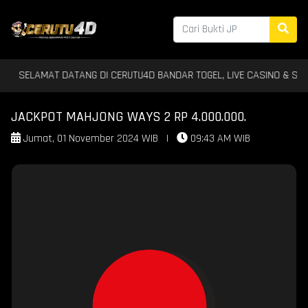
ELAMAT DATANG DI CERUTU4D BANDAR TOGEL, LIVE CASINO & SLOT TER
JACKPOT MAHJONG WAYS 2 RP 4.000.000.
Jumat, 01 November 2024 WIB
|
09:43 AM WIB