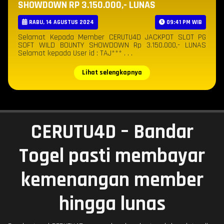
SHOWDOWN RP 3.150.000,- LUNAS
RABU, 14 AGUSTUS 2024
09:41 PM WIB
Selamat Kepada Member CERUTU4D JACKPOT SLOT PG
SOFT WILD BOUNTY SHOWDOWN Rp 3.150.000,- LUNAS
Selamat kepada User id : TAJ*** . . .
Lihat selengkapnya
CERUTU4D – Bandar
Togel pasti membayar
kemenangan member
hingga lunas