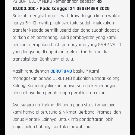
PG SOFT LUCKY NEKO kemenangan sebesar
Rp
10.000.000,- Pada tanggal 24 DESEMBER 2025
Setelah mengisi formulir withdraw dengan kurun waktu
hanya 5 – 10 menit pihak cerutu4d sudah melakukan
transfer kepada pemilik Userid dan dana sudah dapat di
cairkan oleh pemenang. Bukti pembayaran yang kami
berikan merupakan bukti pembayaran yang SAH / VALID
yang langsung di dapatkan melalui tanda transfer
transaksi dari Bank yang di tuju.
Masih ragu dengan
CERUTU4D
bosku ? Kami
menegaskan bahwa CERUTU4D bukanlah Bandar Kaleng-
Kaleng. Kami meyakinkan bahwa semua kemenangan
akan dibayarkan penuh tanpa pemblokiran akun.
Ayo segera daftarkan diri anda pada situs terpercaya
kami hanya di cerutu4d & Nikmati Berbagai Promosi dan
Bonus Menarik Lainnya. Untuk info pendaftaran lebih
lanjut boleh hubungi kontak dibawah ini: