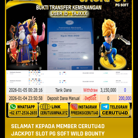
SELAMAT KEPADA MEMBER CERUTU4D
JACKPOT SLOT PG SOFT WILD BOUNTY