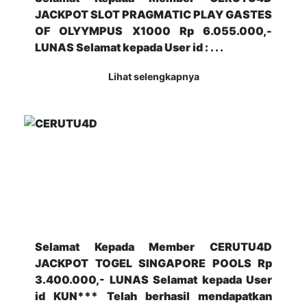
JACKPOT SLOT PRAGMATIC PLAY GASTES
OF OLYYMPUS X1000 Rp 6.055.000,-
LUNAS Selamat kepada User id : . . .
Lihat selengkapnya
SELAMAT KEPADA MEMBER
CERUTU4D JACKPOT TOGEL
SINGAPORE POOLS RP
3.400.000,- LUNAS
RABU, 14 AGUSTUS 2024
09:41 PM WIB
Selamat Kepada Member CERUTU4D
JACKPOT TOGEL SINGAPORE POOLS Rp
3.400.000,- LUNAS Selamat kepada User
id KUN*** Telah berhasil mendapatkan