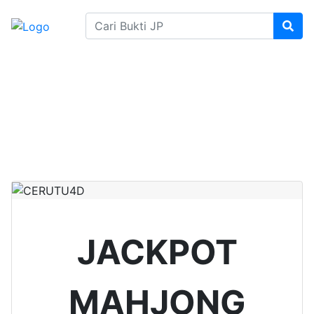
SELAMAT DATANG DI CERUTU4D BANDAR TOGEL, LIVE
JACKPOT MAHJONG WAYS 2 RP
3.200.000.,
Minggu, 22 Juni 2025 WIB
|
11:53 AM WIB
JACKPOT
MAHJONG