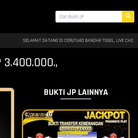
SELAMAT DATANG DI CERUTU4D BANDAR TOGEL, LIVE CASINO & SLOT TER
.400.000.,
BUKTI JP LAINNYA