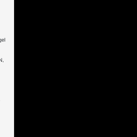
gel
N,
e