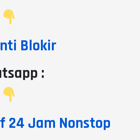
nti Blokir
tsapp :
f 24 Jam Nonstop