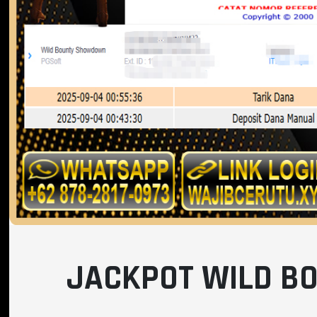
JACKPOT WILD B