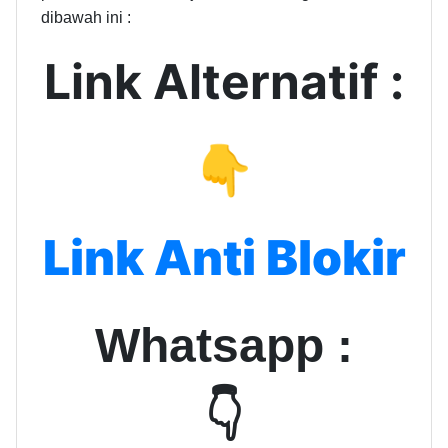
dibawah ini :
Link Alternatif :
👇
Link Anti Blokir
Whatsapp :
👇