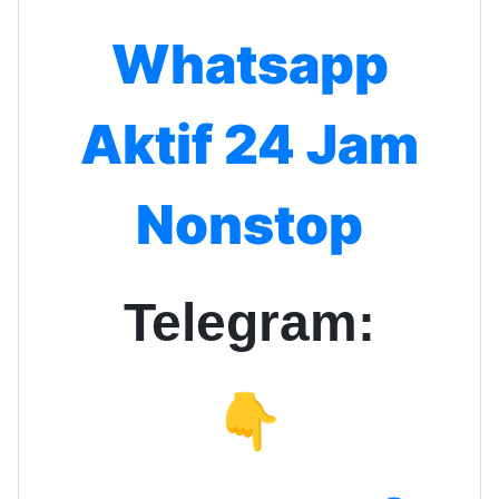
Whatsapp
Aktif 24 Jam
Nonstop
Telegram:
👇