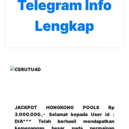
Telegram Info
Lengkap
BUKTI JP LAINNYA
JACKPOT HONGKONG POOLS RP
3.000.000.
RABU, 14 AGUSTUS 2024
09:41 PM WIB
JACKPOT HONGKONG POOLS Rp
3.000.000.,- Selamat kepada User id :
DIA*** Telah berhasil mendapatkan
kemenangan besar pada permainan