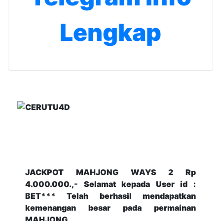
Lengkap
BUKTI JP LAINNYA
JACKPOT MAHJONG WAYS 2 RP
4.000.000,00
RABU, 14 AGUSTUS 2024
09:41 PM WIB
JACKPOT MAHJONG WAYS 2 Rp
4.000.000.,- Selamat kepada User id :
BET*** Telah berhasil mendapatkan
kemenangan besar pada permainan
MAHJONG . . .