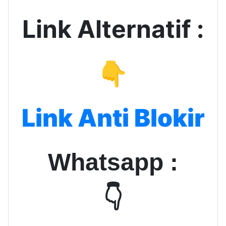
Link Alternatif :
👇
Link Anti Blokir
Whatsapp :
👇