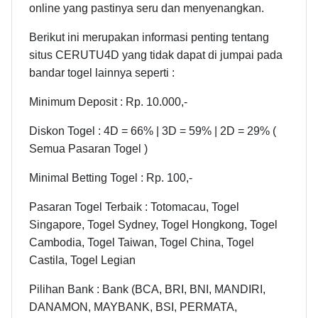
online yang pastinya seru dan menyenangkan.
Berikut ini merupakan informasi penting tentang
situs CERUTU4D yang tidak dapat di jumpai pada
bandar togel lainnya seperti :
Minimum Deposit : Rp. 10.000,-
Diskon Togel : 4D = 66% | 3D = 59% | 2D = 29% (
Semua Pasaran Togel )
Minimal Betting Togel : Rp. 100,-
Pasaran Togel Terbaik : Totomacau, Togel
Singapore, Togel Sydney, Togel Hongkong, Togel
Cambodia, Togel Taiwan, Togel China, Togel
Castila, Togel Legian
Pilihan Bank : Bank (BCA, BRI, BNI, MANDIRI,
DANAMON, MAYBANK, BSI, PERMATA,