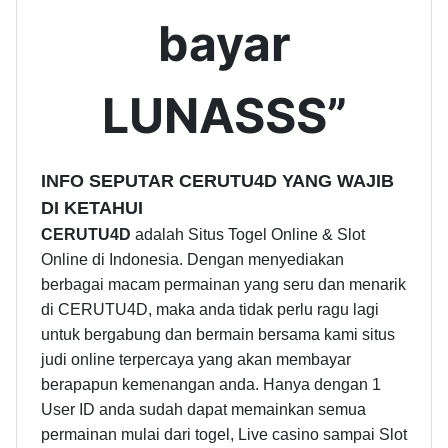
bayar
LUNASSS”
INFO SEPUTAR CERUTU4D YANG WAJIB
DI KETAHUI
CERUTU4D
adalah Situs Togel Online & Slot
Online di Indonesia. Dengan menyediakan
berbagai macam permainan yang seru dan menarik
di CERUTU4D, maka anda tidak perlu ragu lagi
untuk bergabung dan bermain bersama kami situs
judi online terpercaya yang akan membayar
berapapun kemenangan anda. Hanya dengan 1
User ID anda sudah dapat memainkan semua
permainan mulai dari togel, Live casino sampai Slot