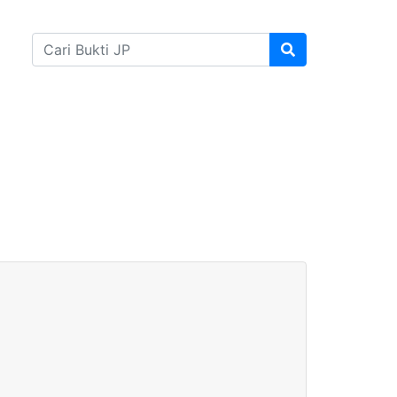
SELAMAT DATANG DI CERUTU4D BANDAR TOGEL, LIV