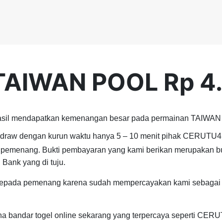
AIWAN POOL Rp 4.
erhasil mendapatkan kemenangan besar pada permainan TAIW
thdraw dengan kurun waktu hanya 5 – 10 menit pihak CERUTU4
eh pemenang. Bukti pembayaran yang kami berikan merupakan 
 Bank yang di tuju.
epada pemenang karena sudah mempercayakan kami sebagai
bandar togel online sekarang yang terpercaya seperti CER