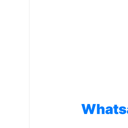
Whatsa