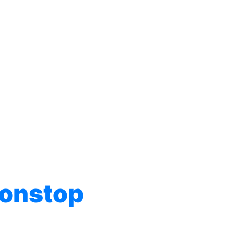
Nonstop