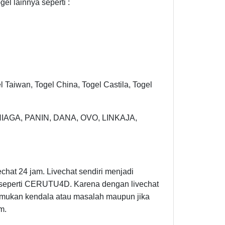
el lainnya seperti :
Taiwan, Togel China, Togel Castila, Togel
NIAGA, PANIN, DANA, OVO, LINKAJA,
echat 24 jam. Livechat sendiri menjadi
aya seperti CERUTU4D. Karena dengan livechat
emukan kendala atau masalah maupun jika
m.