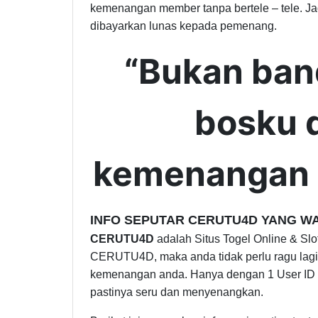
kemenangan member tanpa bertele – tele. J
dibayarkan lunas kepada pemenang.
“Bukan band
bosku 
kemenangan 
INFO SEPUTAR CERUTU4D YANG WAJ
CERUTU4D
adalah Situs Togel Online & Sl
CERUTU4D, maka anda tidak perlu ragu lagi
kemenangan anda. Hanya dengan 1 User ID a
pastinya seru dan menyenangkan.