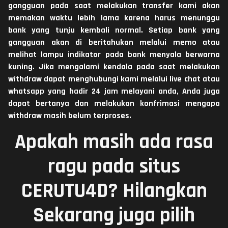
gangguan pada saat melakukan transfer kami akan
memakan waktu lebih lama karena harus menunggu
bank yang tunju kembali normal. Setiap bank yang
gangguan akan di beritahukan melalui memo atau
melihat lampu indikator pada bank menyala berwarna
kuning. Jika mengalami kendala pada saat melakukan
withdraw dapat menghubungi kami melalui live chat atau
whatsapp yang hadir 24 jam melayani anda, Anda juga
dapat bertanya dan melakukan konfrimasi mengapa
withdraw masih belum terproses.
Apakah masih ada rasa
ragu pada situs
CERUTU4D? Hilangkan
Sekarang juga pilih