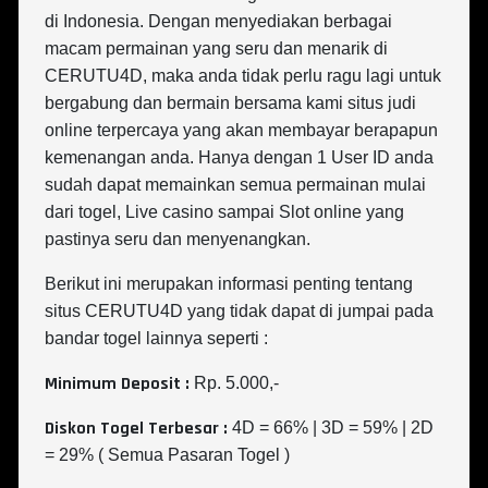
di Indonesia. Dengan menyediakan berbagai
macam permainan yang seru dan menarik di
CERUTU4D, maka anda tidak perlu ragu lagi untuk
bergabung dan bermain bersama kami situs judi
online terpercaya yang akan membayar berapapun
kemenangan anda. Hanya dengan 1 User ID anda
sudah dapat memainkan semua permainan mulai
dari togel, Live casino sampai Slot online yang
pastinya seru dan menyenangkan.
Berikut ini merupakan informasi penting tentang
situs CERUTU4D yang tidak dapat di jumpai pada
bandar togel lainnya seperti :
Minimum Deposit :
Rp. 5.000,-
Diskon Togel Terbesar :
4D = 66% | 3D = 59% | 2D
= 29% ( Semua Pasaran Togel )