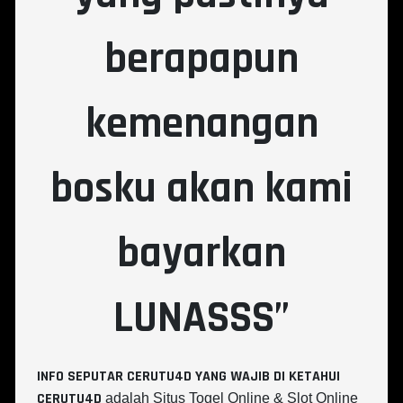
berapapun
kemenangan
bosku akan kami
bayarkan
LUNASSS”
INFO SEPUTAR CERUTU4D YANG WAJIB DI KETAHUI
CERUTU4D
adalah Situs Togel Online & Slot Online