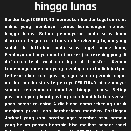
hingga lunas
Bandar togel CERUTU4D merupakan bandar togel dan slot
online yang membayar semua kemenangan member
hingga lunas. Setiap pembayaran pada situs kami
dilakukan dengan cara transfer ke rekening tujuan yang
sudah di daftarkan pada situs togel online kami,
Pembayaran hanya dapat di proses jika rekening yang di
daftarkan telah valid dan dapat di transfer. Semua
kemenangan member yang mendapatkan hadiah jackpot
terbesar akan kami posting agar semua pemain dapat
melihat bandar situs terpercaya CERUTU4D ini membayar
semua kemenangan member hingga lunas. Setiap
postingan yang kami posting akan kami lakukan sensor
pada nomor rekening 4 digit dan nama rekening untuk
menjaga privasi dan kerahasiaan member. Postingan
Jackpot yang kami posting agar member atau pemain
yang belum pernah bermain bisa melihat bandar togel