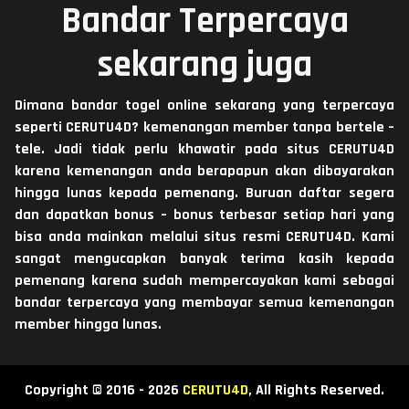
Bandar Terpercaya
sekarang juga
Dimana bandar togel online sekarang yang terpercaya
seperti CERUTU4D? kemenangan member tanpa bertele –
tele. Jadi tidak perlu khawatir pada situs CERUTU4D
karena kemenangan anda berapapun akan dibayarakan
hingga lunas kepada pemenang. Buruan daftar segera
dan dapatkan bonus – bonus terbesar setiap hari yang
bisa anda mainkan melalui situs resmi CERUTU4D. Kami
sangat mengucapkan banyak terima kasih kepada
pemenang karena sudah mempercayakan kami sebagai
bandar terpercaya yang membayar semua kemenangan
member hingga lunas.
Copyright © 2016 - 2026
CERUTU4D
, All Rights Reserved.