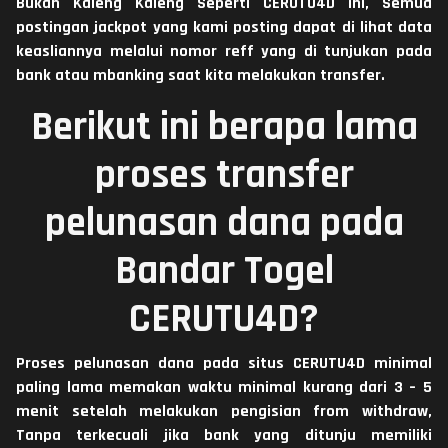
Bukan Kaleng Kaleng
Seperti CERUTU4D ini, Semua
postingan jackpot yang kami posting dapat di lihat data
keasliannya melalui nomor reff yang di tunjukan pada
bank atau mbanking saat kita melakukan transfer.
Berikut ini berapa lama
proses transfer
pelunasan dana pada
Bandar Togel
CERUTU4D?
Proses pelunasan dana pada situs CERUTU4D minimal
paling lama memakan waktu minimal kurang dari 3 – 5
menit setelah melakukan pengisian from withdraw,
Tanpa terkecuali jika bank yang ditunju memiliki