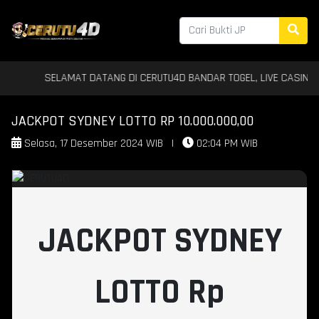
SELAMAT DATANG DI CERUTU4D BANDAR TOGEL, LIVE CASINO & SLO
JACKPOT SYDNEY LOTTO RP 10.000.000,00
Selasa, 17 Desember 2024 WIB
|
02:04 PM WIB
JACKPOT SYDNEY
LOTTO Rp