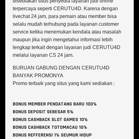
disediakan situs penyedia layanan judi online
terpercaya seperti CERUTU4D. Karena dengan
livechat 24 jam, para pemain atau member bisa
selalu mudah terhubung pada layanan customer
service ketika menemukan kendala atau masalah
maupun jika ingin mengetahui informasi lebih
lengkap terkait dengan layanan judi CERUTU4D
melalui layanan CS 24 jam.
BURUAN GABUNG DENGAN CERUTU4D
BANYAK PROMONYA
Promo terbaik yang situs yang kami sediakan :
BONUS MEMBER PENDATANG BARU 100%
BONUS DEPOSIT SEBESAR 5%
BONUS CASHBACK SLOT GAMES 10%
BONUS CASHBACK TOTOMACAU 10%
BONUS REFFERENSI 1% SEUMUR HIDUP