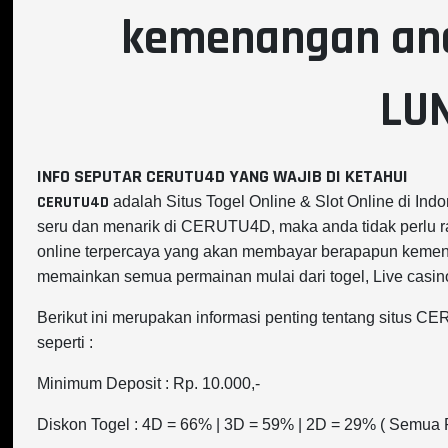
kemenangan and
LU
INFO SEPUTAR CERUTU4D YANG WAJIB DI KETAHUI
CERUTU4D
adalah Situs Togel Online & Slot Online di I
seru dan menarik di CERUTU4D, maka anda tidak perlu ra
online terpercaya yang akan membayar berapapun kemen
memainkan semua permainan mulai dari togel, Live casin
Berikut ini merupakan informasi penting tentang situs C
seperti :
Minimum Deposit : Rp. 10.000,-
Diskon Togel : 4D = 66% | 3D = 59% | 2D = 29% ( Semua 