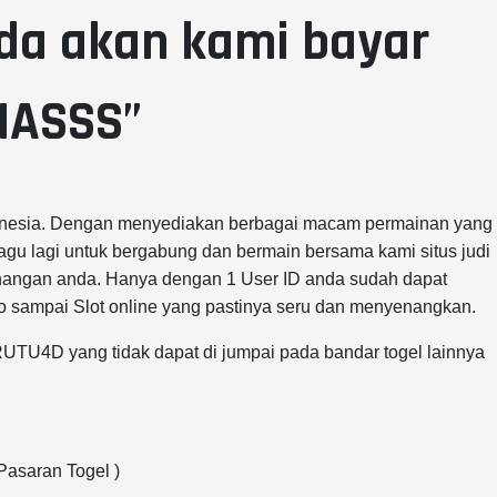
a akan kami bayar
NASSS”
ndonesia. Dengan menyediakan berbagai macam permainan yang
gu lagi untuk bergabung dan bermain bersama kami situs judi
angan anda. Hanya dengan 1 User ID anda sudah dapat
o sampai Slot online yang pastinya seru dan menyenangkan.
ERUTU4D yang tidak dapat di jumpai pada bandar togel lainnya
Pasaran Togel )