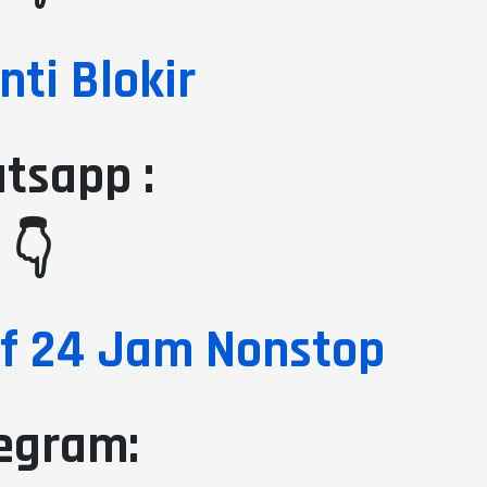
nti Blokir
tsapp :
👇
f 24 Jam Nonstop
egram: