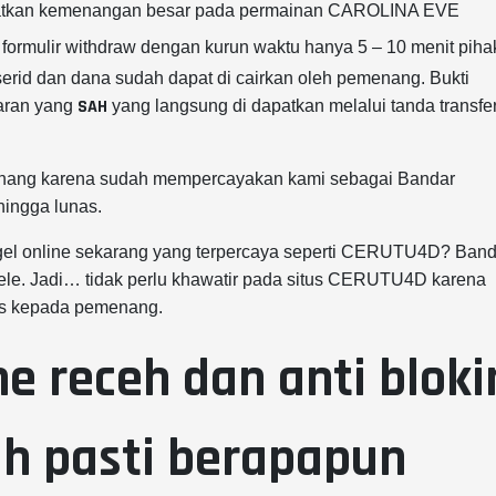
apatkan kemenangan besar pada permainan CAROLINA EVE
formulir withdraw dengan kurun waktu hanya 5 – 10 menit piha
id dan dana sudah dapat di cairkan oleh pemenang. Bukti
SAH
aran yang
yang langsung di dapatkan melalui tanda transfe
ang karena sudah mempercayakan kami sebagai Bandar
ingga lunas.
l online sekarang yang terpercaya seperti CERUTU4D? Band
le. Jadi… tidak perlu khawatir pada situs CERUTU4D karena
as kepada pemenang.
e receh dan anti bloki
h pasti berapapun