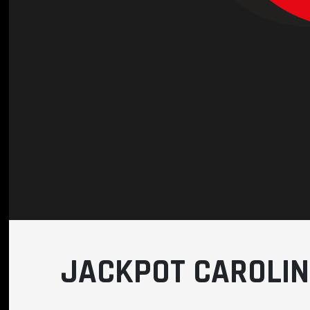
JACKPOT CAROLINA