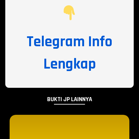
Telegram Info
Lengkap
BUKTI JP LAINNYA