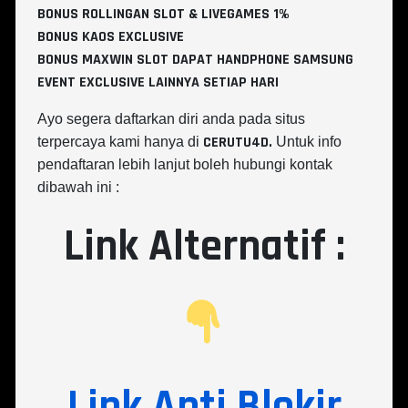
BONUS ROLLINGAN SLOT & LIVEGAMES 1%
BONUS KAOS EXCLUSIVE
BONUS MAXWIN SLOT DAPAT HANDPHONE SAMSUNG
EVENT EXCLUSIVE LAINNYA SETIAP HARI
Ayo segera daftarkan diri anda pada situs
CERUTU4D.
terpercaya kami hanya di
Untuk info
pendaftaran lebih lanjut boleh hubungi kontak
dibawah ini :
Link Alternatif :
Link Anti Blokir