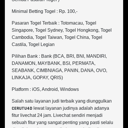
Minimal Betting Togel : Rp. 100,-
Pasaran Togel Terbaik : Totomacau, Togel
Singapore, Togel Sydney, Togel Hongkong, Togel
Cambodia, Togel Taiwan, Togel China, Togel
Castila, Togel Legian
Pilihan Bank : Bank (BCA, BRI, BNI, MANDIRI,
DANAMON, MAYBANK, BSI, PERMATA,
SEABANK, CIMBNIAGA, PANIN, DANA, OVO,
LINKAJA, GOPAY, QRIS)
Platform : iOS, Android, Windows
Salah satu layanan judi terbaik yang diunggulkan
CERUTU4D
lewat layanan judinya adalah adanya
fitur livechat 24 jam. Livechat sendiri menjadi
sebuah fitur yang sangat penting yang pasti selalu