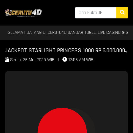
ELAMAT DATANG DI CERUTU4D BANDAR TOGEL, LIVE CASINO & SLOT TERB
JACKPOT STARLIGHT PRINCESS 1000 RP 6.000.000.,
Senin, 26 Mei 2025 WIB
|
12:56 AM WIB