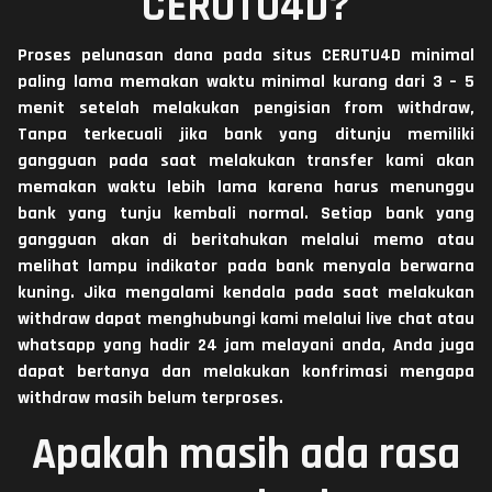
CERUTU4D?
Proses pelunasan dana pada situs CERUTU4D minimal
paling lama memakan waktu minimal kurang dari 3 – 5
menit setelah melakukan pengisian from withdraw,
Tanpa terkecuali jika bank yang ditunju memiliki
gangguan pada saat melakukan transfer kami akan
memakan waktu lebih lama karena harus menunggu
bank yang tunju kembali normal. Setiap bank yang
gangguan akan di beritahukan melalui memo atau
melihat lampu indikator pada bank menyala berwarna
kuning. Jika mengalami kendala pada saat melakukan
withdraw dapat menghubungi kami melalui live chat atau
whatsapp yang hadir 24 jam melayani anda, Anda juga
dapat bertanya dan melakukan konfrimasi mengapa
withdraw masih belum terproses.
Apakah masih ada rasa