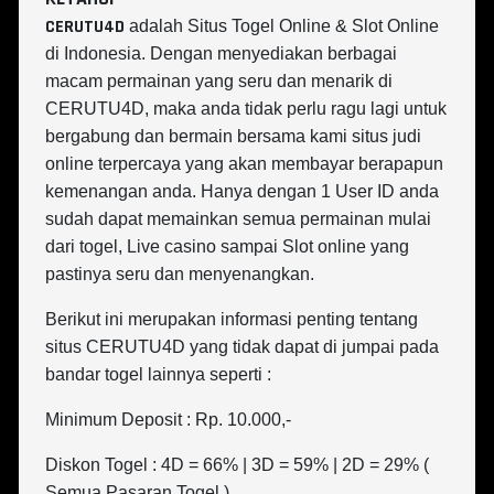
CERUTU4D
adalah Situs Togel Online & Slot Online
di Indonesia. Dengan menyediakan berbagai
macam permainan yang seru dan menarik di
CERUTU4D, maka anda tidak perlu ragu lagi untuk
bergabung dan bermain bersama kami situs judi
online terpercaya yang akan membayar berapapun
kemenangan anda. Hanya dengan 1 User ID anda
sudah dapat memainkan semua permainan mulai
dari togel, Live casino sampai Slot online yang
pastinya seru dan menyenangkan.
Berikut ini merupakan informasi penting tentang
situs CERUTU4D yang tidak dapat di jumpai pada
bandar togel lainnya seperti :
Minimum Deposit : Rp. 10.000,-
Diskon Togel : 4D = 66% | 3D = 59% | 2D = 29% (
Semua Pasaran Togel )