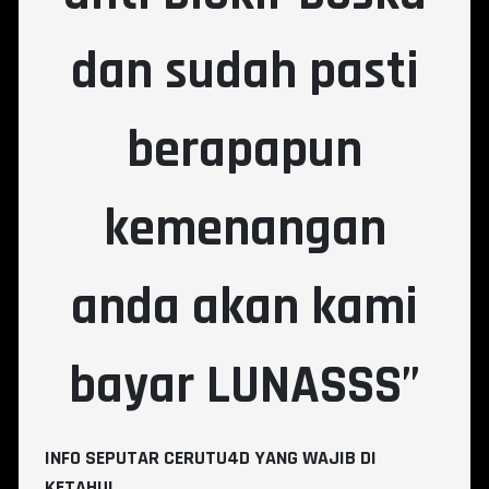
dan sudah pasti
berapapun
kemenangan
anda akan kami
bayar LUNASSS”
INFO SEPUTAR CERUTU4D YANG WAJIB DI
KETAHUI