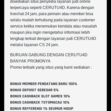
disediakan situs penyedia layanan judi online
terpercaya seperti CERUTU4D. Karena dengan
livechat 24 jam, para pemain atau member bisa
selalu mudah terhubung pada layanan customer
service ketika menemukan kendala atau masalah
maupun jika ingin mengetahui informasi lebih
lengkap terkait dengan layanan judi CERUTU4D
melalui layanan CS 24 jam.
BURUAN GABUNG DENGAN CERUTU4D
BANYAK PROMONYA
Promo terbaik yang situs yang kami sediakan :
BONUS MEMBER PENDATANG BARU 100%
BONUS DEPOSIT SEBESAR 5%
BONUS CASHBACK SLOT GAMES 10%
BONUS CASHBACK TOTOMACAU 10%
BONUS REFFERENSI 1% SEUMUR HIDUP