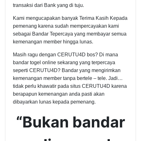
transaksi dari Bank yang di tuju.
Kami mengucapakan banyak Terima Kasih Kepada
pemenang karena sudah mempercayakan kami
sebagai Bandar Tepercaya yang membayar semua
kemenangan member hingga lunas.
Masih ragu dengan CERUTU4D bos? Di mana
bandar togel online sekarang yang terpercaya
seperti CERUTU4D? Bandar yang mengirimkan
kemenangan member tanpa bertele – tele. Jadi…
tidak perlu khawatir pada situs CERUTU4D karena
berapapun kemenangan anda pasti akan
dibayarkan lunas kepada pemenang.
“Bukan bandar