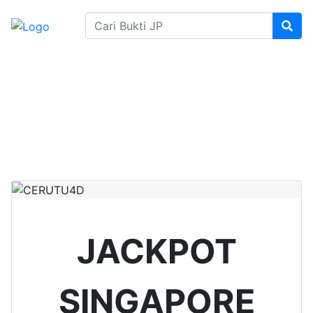
SELAMAT DATANG DI CERUTU4D BANDAR TOGEL, LIVE
JACKPOT SINGAPORE POOLS RP
5.100.000,00
Senin, 13 Januari 2025 WIB
|
05:48 PM WIB
JACKPOT
SINGAPORE