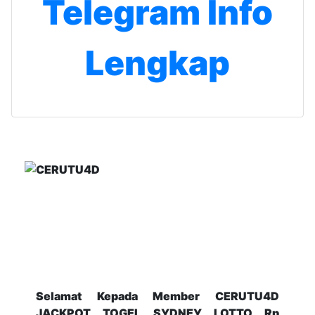
Telegram Info
Lengkap
BUKTI JP LAINNYA
SELAMAT KEPADA MEMBER
CERUTU4D JACKPOT TOGEL
SYDNEY LOTTO RP 5.009.000,-
LUNAS
RABU, 14 AGUSTUS 2024
09:41 PM WIB
Selamat Kepada Member CERUTU4D
JACKPOT TOGEL SYDNEY LOTTO Rp