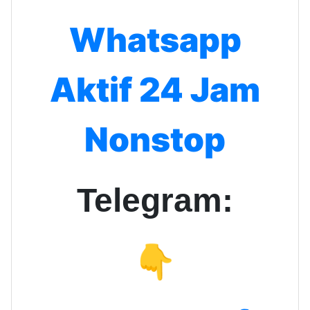
Whatsapp
Aktif 24 Jam
Nonstop
Telegram:
👇