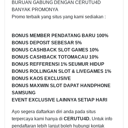
BURUAN GABUNG DENGAN CERUTU4D
BANYAK PROMONYA
Promo terbaik yang situs yang kami sediakan :
BONUS MEMBER PENDATANG BARU 100%
BONUS DEPOSIT SEBESAR 5%
BONUS CASHBACK SLOT GAMES 10%
BONUS CASHBACK TOTOMACAU 10%
BONUS REFFERENSI 1% SEUMUR HIDUP
BONUS ROLLINGAN SLOT & LIVEGAMES 1%
BONUS KAOS EXCLUSIVE
BONUS MAXWIN SLOT DAPAT HANDPHONE
SAMSUNG
EVENT EXCLUSIVE LAINNYA SETIAP HARI
Ayo segera daftarkan diri anda pada situs
terpercaya kami hanya di
CERUTU4D.
Untuk info
pendaftaran lebih lanjut boleh hubungi kontak