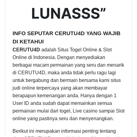
LUNASSS”
INFO SEPUTAR CERUTU4D YANG WAJIB
DI KETAHUI
CERUTU4D
adalah Situs Togel Online & Slot
Online di Indonesia. Dengan menyediakan
berbagai macam permainan yang seru dan menarik
di CERUTU4D, maka anda tidak perlu ragu lagi
untuk bergabung dan bermain bersama kami situs
judi online terpercaya yang akan membayar
berapapun kemenangan anda. Hanya dengan 1
User ID anda sudah dapat memainkan semua
permainan mulai dari togel, Live casino sampai Slot
online yang pastinya seru dan menyenangkan.
Berikut ini merupakan informasi penting tentang