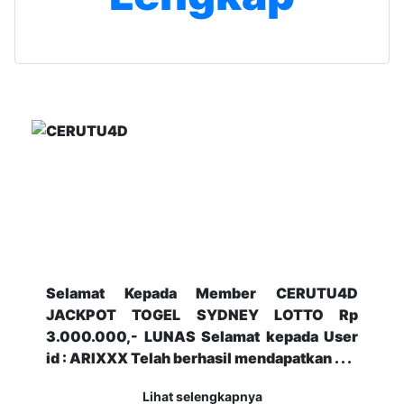
BUKTI JP LAINNYA
SELAMAT KEPADA MEMBER
CERUTU4D JACKPOT TOGEL
SYDNEY LOTTO RP 3.000.000,-
LUNAS
RABU, 14 AGUSTUS 2024
09:41 PM WIB
Selamat Kepada Member CERUTU4D
JACKPOT TOGEL SYDNEY LOTTO Rp
3.000.000,- LUNAS Selamat kepada User
id : ARIXXX Telah berhasil mendapatkan . . .
Lihat selengkapnya