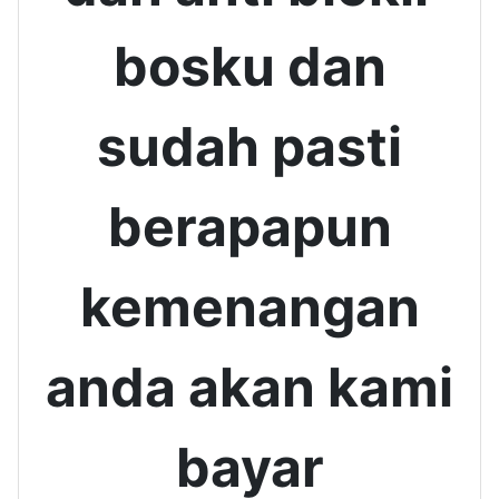
bosku dan
sudah pasti
berapapun
kemenangan
anda akan kami
bayar