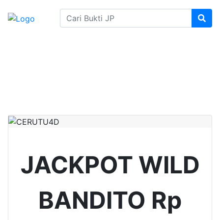
SELAMAT DATANG DI CERUTU4D BANDAR TOGEL, LIVE
JACKPOT WILD BANDITO RP 6.600.000.,
Sabtu, 05 Juli 2025 WIB
|
11:30 PM WIB
JACKPOT WILD
BANDITO Rp