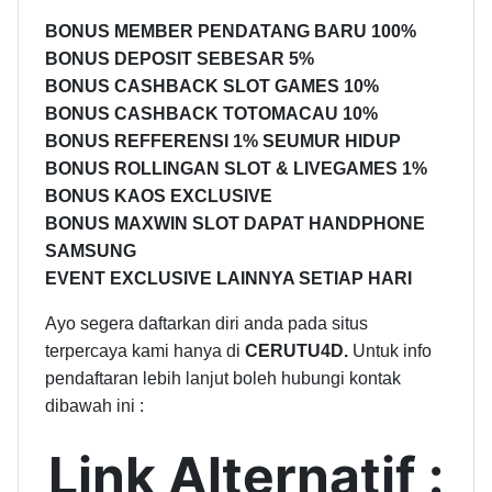
BONUS MEMBER PENDATANG BARU 100%
BONUS DEPOSIT SEBESAR 5%
BONUS CASHBACK SLOT GAMES 10%
BONUS CASHBACK TOTOMACAU 10%
BONUS REFFERENSI 1% SEUMUR HIDUP
BONUS ROLLINGAN SLOT & LIVEGAMES 1%
BONUS KAOS EXCLUSIVE
BONUS MAXWIN SLOT DAPAT HANDPHONE
SAMSUNG
EVENT EXCLUSIVE LAINNYA SETIAP HARI
Ayo segera daftarkan diri anda pada situs
terpercaya kami hanya di
CERUTU4D.
Untuk info
pendaftaran lebih lanjut boleh hubungi kontak
dibawah ini :
Link Alternatif :