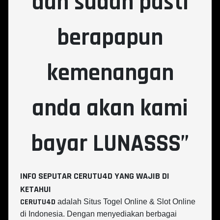
dan sudah pasti
berapapun
kemenangan
anda akan kami
bayar LUNASSS”
INFO SEPUTAR CERUTU4D YANG WAJIB DI
KETAHUI
CERUTU4D
adalah Situs Togel Online & Slot Online
di Indonesia. Dengan menyediakan berbagai