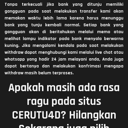
Tanpa terkecuali jika bank yang ditunju memiliki
gangguan pada saat melakukan transfer kami akan
memakan waktu lebih lama karena harus menunggu
bank yang tunju kembali normal. Setiap bank yang
gangguan akan di beritahukan melalui memo atau
melihat lampu indikator pada bank menyala berwarna
kuning. Jika mengalami kendala pada saat melakukan
withdraw dapat menghubungi kami melalui live chat atau
whatsapp yang hadir 24 jam melayani anda, Anda juga
dapat bertanya dan melakukan konfrimasi mengapa
withdraw masih belum terproses.
Apakah masih ada rasa
ragu pada situs
CERUTU4D? Hilangkan