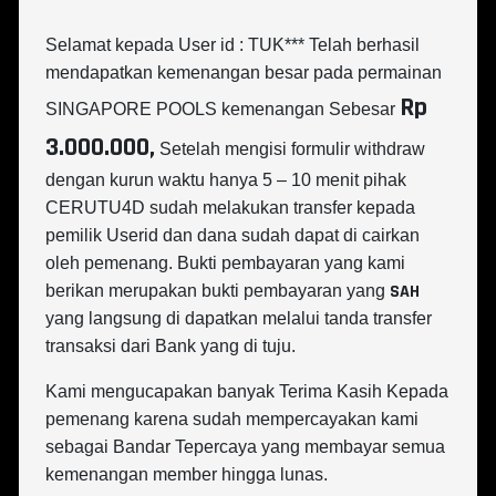
Selamat kepada User id : TUK*** Telah berhasil
mendapatkan kemenangan besar pada permainan
Rp
SINGAPORE POOLS kemenangan Sebesar
3.000.000,
Setelah mengisi formulir withdraw
dengan kurun waktu hanya 5 – 10 menit pihak
CERUTU4D sudah melakukan transfer kepada
pemilik Userid dan dana sudah dapat di cairkan
oleh pemenang. Bukti pembayaran yang kami
SAH
berikan merupakan bukti pembayaran yang
yang langsung di dapatkan melalui tanda transfer
transaksi dari Bank yang di tuju.
Kami mengucapakan banyak Terima Kasih Kepada
pemenang karena sudah mempercayakan kami
sebagai Bandar Tepercaya yang membayar semua
kemenangan member hingga lunas.