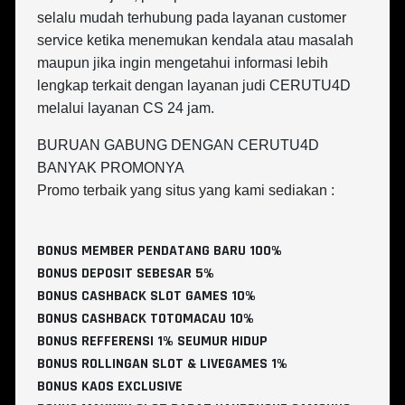
selalu mudah terhubung pada layanan customer
service ketika menemukan kendala atau masalah
maupun jika ingin mengetahui informasi lebih
lengkap terkait dengan layanan judi CERUTU4D
melalui layanan CS 24 jam.
BURUAN GABUNG DENGAN CERUTU4D
BANYAK PROMONYA
Promo terbaik yang situs yang kami sediakan :
BONUS MEMBER PENDATANG BARU 100%
BONUS DEPOSIT SEBESAR 5%
BONUS CASHBACK SLOT GAMES 10%
BONUS CASHBACK TOTOMACAU 10%
BONUS REFFERENSI 1% SEUMUR HIDUP
BONUS ROLLINGAN SLOT & LIVEGAMES 1%
BONUS KAOS EXCLUSIVE