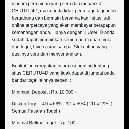
macam permainan yang seru dan menarik di
CERUTU4D, maka anda tidak perlu ragu lagi untuk
bergabung dan bermain bersama kami situs judi
online terpercaya yang akan membayar berapapun
kemenangan anda. Hanya dengan 1 User ID anda
sudah dapat memainkan semua permainan mulai
dari togel, Live casino sampai Slot online yang
pastinya seru dan menyenangkan.
Berikut ini merupakan informasi penting tentang
situs CERUTU4D yang tidak dapat di jumpai pada
bandar togel lainnya seperti :
Minimum Deposit : Rp. 10.000,-
Diskon Togel : 4D = 66% | 3D = 59% | 2D = 29% (
Semua Pasaran Togel )
Minimal Betting Togel : Rp. 100,-