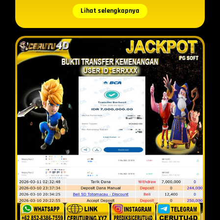
Lihat selengkapnya