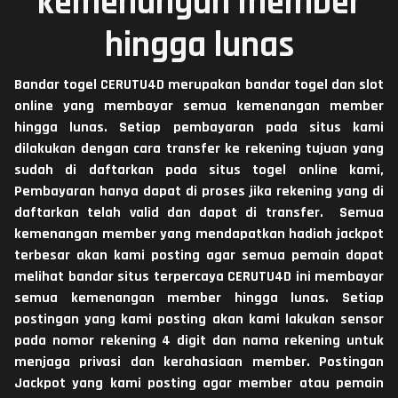
kemenangan member
hingga lunas
Bandar togel CERUTU4D merupakan bandar togel dan slot
online yang membayar semua kemenangan member
hingga lunas. Setiap pembayaran pada situs kami
dilakukan dengan cara transfer ke rekening tujuan yang
sudah di daftarkan pada situs togel online kami,
Pembayaran hanya dapat di proses jika rekening yang di
daftarkan telah valid dan dapat di transfer. Semua
kemenangan member yang mendapatkan hadiah jackpot
terbesar akan kami posting agar semua pemain dapat
melihat bandar situs terpercaya CERUTU4D ini membayar
semua kemenangan member hingga lunas. Setiap
postingan yang kami posting akan kami lakukan sensor
pada nomor rekening 4 digit dan nama rekening untuk
menjaga privasi dan kerahasiaan member. Postingan
Jackpot yang kami posting agar member atau pemain