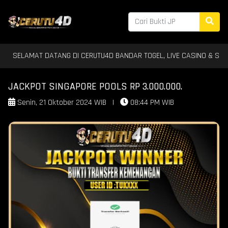
AMAT DATANG DI CERUTU4D BANDAR TOGEL, LIVE CASINO & SLOT TERBA
JACKPOT SINGAPORE POOLS RP 3.000.000.
Senin, 21 Oktober 2024 WIB
|
08:44 PM WIB