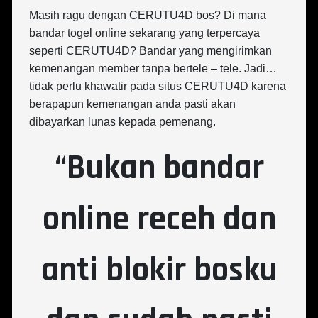
Masih ragu dengan CERUTU4D bos? Di mana
bandar togel online sekarang yang terpercaya
seperti CERUTU4D? Bandar yang mengirimkan
kemenangan member tanpa bertele – tele. Jadi…
tidak perlu khawatir pada situs CERUTU4D karena
berapapun kemenangan anda pasti akan
dibayarkan lunas kepada pemenang.
“Bukan bandar
online receh dan
anti blokir bosku