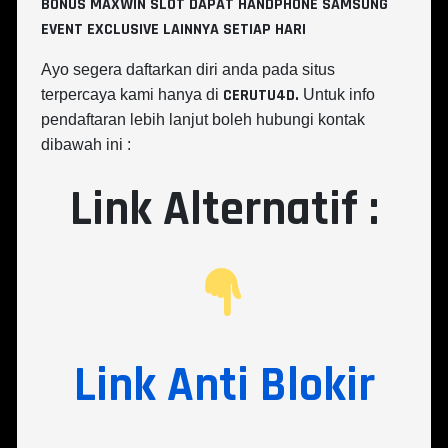
BONUS MAXWIN SLOT DAPAT HANDPHONE SAMSUNG
EVENT EXCLUSIVE LAINNYA SETIAP HARI
Ayo segera daftarkan diri anda pada situs
CERUTU4D.
terpercaya kami hanya di
Untuk info
pendaftaran lebih lanjut boleh hubungi kontak
dibawah ini :
Link Alternatif :
Link Anti Blokir