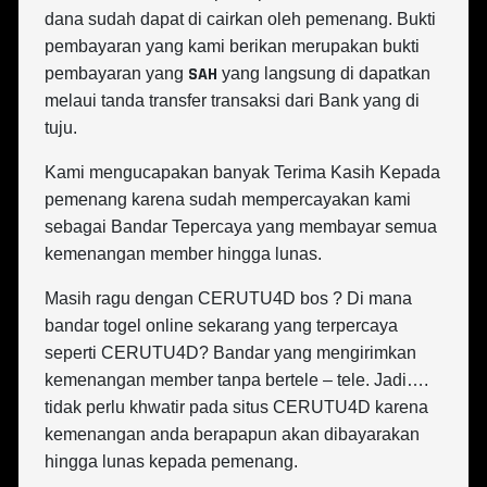
dana sudah dapat di cairkan oleh pemenang. Bukti
pembayaran yang kami berikan merupakan bukti
SAH
pembayaran yang
yang langsung di dapatkan
melaui tanda transfer transaksi dari Bank yang di
tuju.
Kami mengucapakan banyak Terima Kasih Kepada
pemenang karena sudah mempercayakan kami
sebagai Bandar Tepercaya yang membayar semua
kemenangan member hingga lunas.
Masih ragu dengan CERUTU4D bos ? Di mana
bandar togel online sekarang yang terpercaya
seperti CERUTU4D? Bandar yang mengirimkan
kemenangan member tanpa bertele – tele. Jadi….
tidak perlu khwatir pada situs CERUTU4D karena
kemenangan anda berapapun akan dibayarakan
hingga lunas kepada pemenang.