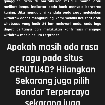
gangguan akan di beritahukan melalui memo atau
melihat lampu indikator pada bank menyala berwarna
kuning. Jika mengalami kendala pada saat melakukan
withdraw dapat menghubungi kami melalui live chat atau
whatsapp yang hadir 24 jam melayani anda, Anda juga
dapat bertanya dan melakukan konfrimasi mengapa
withdraw masih belum terproses.
Apakah masih ada rasa
ragu pada situs
CERUTU4D? Hilangkan
Sekarang juga pilih
Bandar Terpercaya
sekarang juga