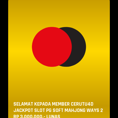
SELAMAT KEPADA MEMBER CERUTU4D
JACKPOT SLOT PG SOFT MAHJONG WAYS 2
RP 3.000.000,- LUNAS