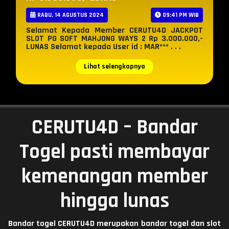
RABU, 14 AGUSTUS 2024
09:41 PM WIB
Selamat Kepada Member CERUTU4D JACKPOT
SLOT PG SOFT MAHJONG WAYS 2 Rp 3.000.000,-
LUNAS Selamat kepada User id : MAR*** . . .
Lihat selengkapnya
CERUTU4D – Bandar
Togel pasti membayar
kemenangan member
hingga lunas
Bandar togel CERUTU4D merupakan bandar togel dan slot