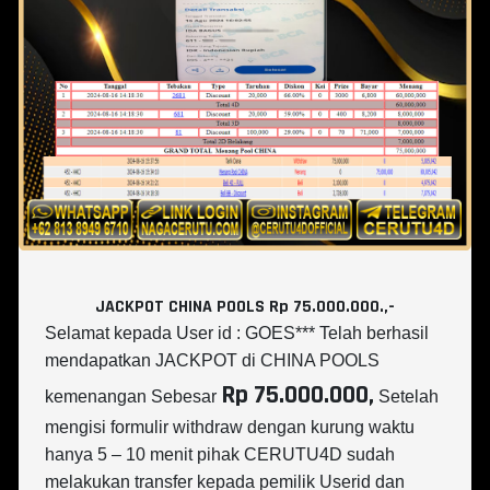
JACKPOT CHINA POOLS Rp 75.000.000.,-
Selamat kepada User id : GOES*** Telah berhasil
mendapatkan JACKPOT di CHINA POOLS
Rp 75.000.000,
kemenangan Sebesar
Setelah
mengisi formulir withdraw dengan kurung waktu
hanya 5 – 10 menit pihak CERUTU4D sudah
melakukan transfer kepada pemilik Userid dan