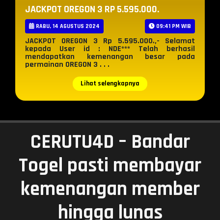
JACKPOT OREGON 3 RP 5.595.000.
RABU, 14 AGUSTUS 2024
09:41 PM WIB
JACKPOT OREGON 3 Rp 5.595.000.,- Selamat
kepada User id : NDE*** Telah berhasil
mendapatkan kemenangan besar pada
permainan OREGON 3 . . .
Lihat selengkapnya
CERUTU4D – Bandar
Togel pasti membayar
kemenangan member
hingga lunas