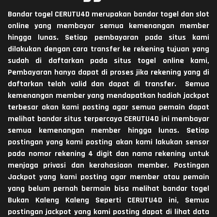
Bandar togel CERUTU4D merupakan bandar togel dan slot
online yang membayar semua kemenangan member
hingga lunas. Setiap pembayaran pada situs kami
dilakukan dengan cara transfer ke rekening tujuan yang
sudah di daftarkan pada situs togel online kami,
Pembayaran hanya dapat di proses jika rekening yang di
daftarkan telah valid dan dapat di transfer. Semua
kemenangan member yang mendapatkan hadiah jackpot
terbesar akan kami posting agar semua pemain dapat
melihat bandar situs terpercaya CERUTU4D ini membayar
semua kemenangan member hingga lunas. Setiap
postingan yang kami posting akan kami lakukan sensor
pada nomor rekening 4 digit dan nama rekening untuk
menjaga privasi dan kerahasiaan member. Postingan
Jackpot yang kami posting agar member atau pemain
yang belum pernah bermain bisa melihat bandar togel
Bukan Kaleng Kaleng
Seperti CERUTU4D ini, Semua
postingan jackpot yang kami posting dapat di lihat data