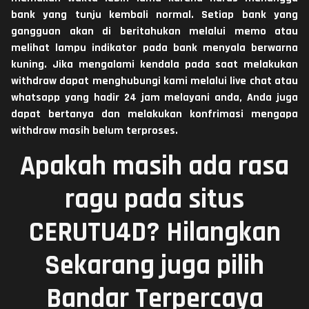
bank yang tunju kembali normal. Setiap bank yang
gangguan akan di beritahukan melalui memo atau
melihat lampu indikator pada bank menyala berwarna
kuning. Jika mengalami kendala pada saat melakukan
withdraw dapat menghubungi kami melalui live chat atau
whatsapp yang hadir 24 jam melayani anda, Anda juga
dapat bertanya dan melakukan konfrimasi mengapa
withdraw masih belum terproses.
Apakah masih ada rasa
ragu pada situs
CERUTU4D? Hilangkan
Sekarang juga pilih
Bandar Terpercaya