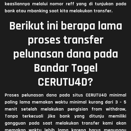
keasliannya melalui nomor reff yang di tunjukan pada
bank atau mbanking saat kita melakukan transfer.
Berikut ini berapa lama
proses transfer
pelunasan dana pada
Bandar Togel
CERUTU4D?
Proses pelunasan dana pada situs CERUTU4D minimal
paling lama memakan waktu minimal kurang dari 3 – 5
menit setelah melakukan pengisian from withdraw,
Tanpa terkecuali jika bank yang ditunju memiliki
gangguan pada saat melakukan transfer kami akan
memakan waktu lebih lama karena harus menunggu