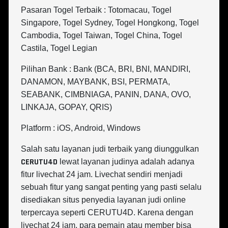
Pasaran Togel Terbaik : Totomacau, Togel
Singapore, Togel Sydney, Togel Hongkong, Togel
Cambodia, Togel Taiwan, Togel China, Togel
Castila, Togel Legian
Pilihan Bank : Bank (BCA, BRI, BNI, MANDIRI,
DANAMON, MAYBANK, BSI, PERMATA,
SEABANK, CIMBNIAGA, PANIN, DANA, OVO,
LINKAJA, GOPAY, QRIS)
Platform : iOS, Android, Windows
Salah satu layanan judi terbaik yang diunggulkan
CERUTU4D
lewat layanan judinya adalah adanya
fitur livechat 24 jam. Livechat sendiri menjadi
sebuah fitur yang sangat penting yang pasti selalu
disediakan situs penyedia layanan judi online
terpercaya seperti CERUTU4D. Karena dengan
livechat 24 jam, para pemain atau member bisa