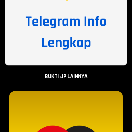
Telegram Info
Lengkap
BUKTI JP LAINNYA