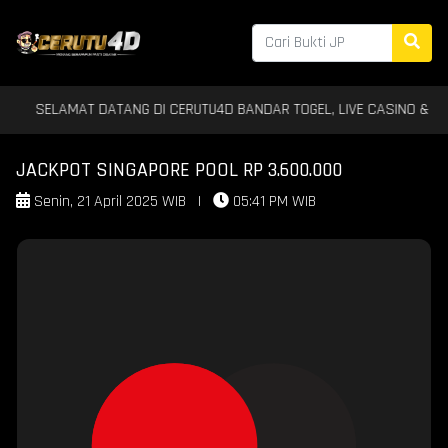
SELAMAT DATANG DI CERUTU4D BANDAR TOGEL, LIVE CASINO & SLOT TE
JACKPOT SINGAPORE POOL RP 3.600.000
Senin, 21 April 2025 WIB
|
05:41 PM WIB