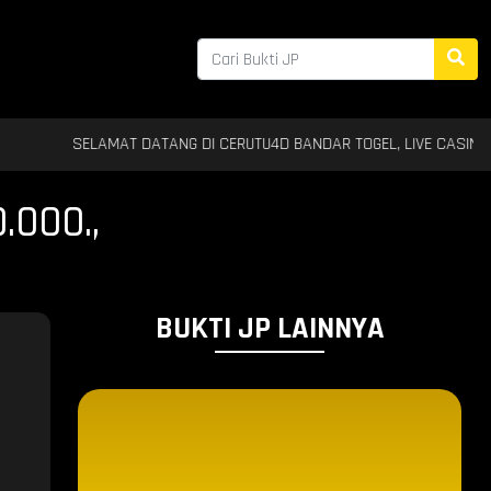
SELAMAT DATANG DI CERUTU4D BANDAR TOGEL, LIVE CASINO & SLOT TE
.000.,
BUKTI JP LAINNYA