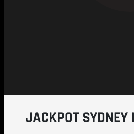
JACKPOT SYDNEY L