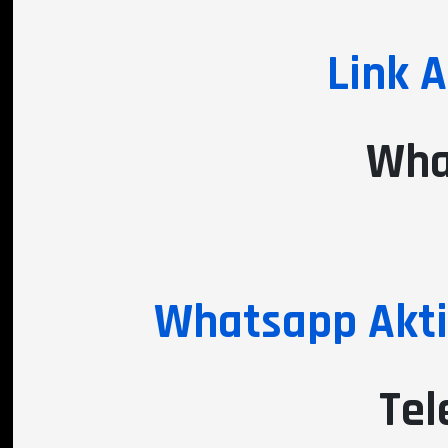
Link A
Wha
Whatsapp Akti
Tel