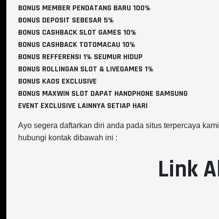
BONUS MEMBER PENDATANG BARU 100%
BONUS DEPOSIT SEBESAR 5%
BONUS CASHBACK SLOT GAMES 10%
BONUS CASHBACK TOTOMACAU 10%
BONUS REFFERENSI 1% SEUMUR HIDUP
BONUS ROLLINGAN SLOT & LIVEGAMES 1%
BONUS KAOS EXCLUSIVE
BONUS MAXWIN SLOT DAPAT HANDPHONE SAMSUNG
EVENT EXCLUSIVE LAINNYA SETIAP HARI
Ayo segera daftarkan diri anda pada situs terpercaya kam
hubungi kontak dibawah ini :
Link A