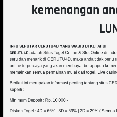
kemenangan and
LU
INFO SEPUTAR CERUTU4D YANG WAJIB DI KETAHUI
CERUTU4D
adalah Situs Togel Online & Slot Online di I
seru dan menarik di CERUTU4D, maka anda tidak perlu ra
online terpercaya yang akan membayar berapapun kemen
memainkan semua permainan mulai dari togel, Live casin
Berikut ini merupakan informasi penting tentang situs C
seperti :
Minimum Deposit : Rp. 10.000,-
Diskon Togel : 4D = 66% | 3D = 59% | 2D = 29% ( Semua 