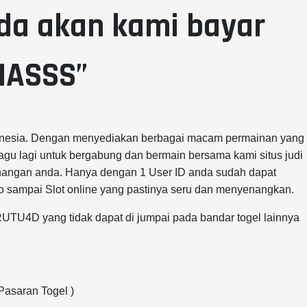
a akan kami bayar
NASSS”
ndonesia. Dengan menyediakan berbagai macam permainan yang
gu lagi untuk bergabung dan bermain bersama kami situs judi
angan anda. Hanya dengan 1 User ID anda sudah dapat
o sampai Slot online yang pastinya seru dan menyenangkan.
ERUTU4D yang tidak dapat di jumpai pada bandar togel lainnya
Pasaran Togel )