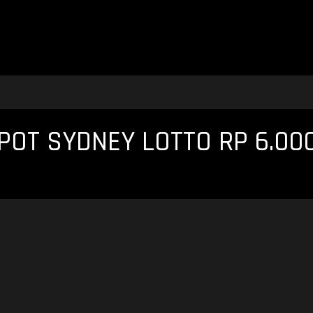
OT SYDNEY LOTTO RP 6.000