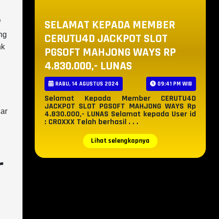
D
SELAMAT KEPADA MEMBER
ng
CERUTU4D JACKPOT SLOT
nk
PGSOFT MAHJONG WAYS RP
4.830.000,- LUNAS
RABU, 14 AGUSTUS 2024
09:41 PM WIB
Selamat Kepada Member CERUTU4D
JACKPOT SLOT PGSOFT MAHJONG WAYS Rp
ar
4.830.000,- LUNAS Selamat kepada User id
: CROXXX Telah berhasil . . .
Lihat selengkapnya
r