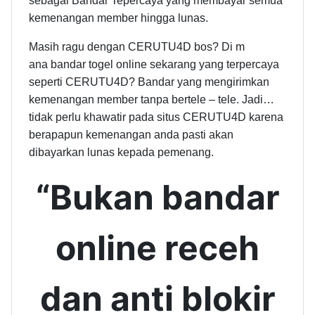
sebagai Bandar Tepercaya yang membayar semua
kemenangan member hingga lunas.
Masih ragu dengan CERUTU4D bos? Di m
ana bandar togel online sekarang yang terpercaya
seperti CERUTU4D? Bandar yang mengirimkan
kemenangan member tanpa bertele – tele. Jadi…
tidak perlu khawatir pada situs CERUTU4D karena
berapapun kemenangan anda pasti akan
dibayarkan lunas kepada pemenang.
“Bukan bandar
online receh
dan anti blokir