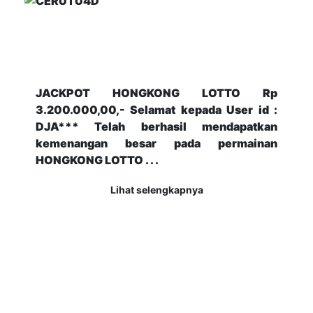
JACKPOT HONGKONG LOTTO RP
3.200.000,00
RABU, 14 AGUSTUS 2024
09:41 PM WIB
JACKPOT HONGKONG LOTTO Rp
3.200.000,00,- Selamat kepada User id :
DJA*** Telah berhasil mendapatkan
kemenangan besar pada permainan
HONGKONG LOTTO . . .
Lihat selengkapnya
CERUTU4D – Bandar
Togel pasti