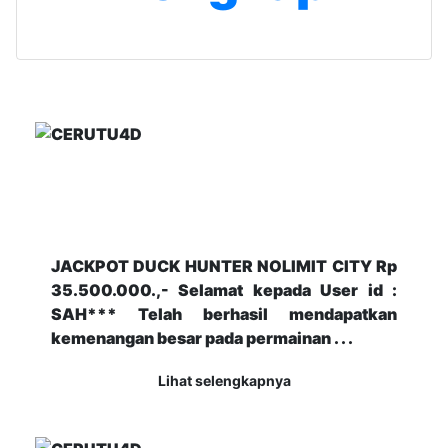
BUKTI JP LAINNYA
JACKPOT DUCK HUNTER NOLIMIT
CITY RP 35.500.000.
RABU, 14 AGUSTUS 2024
09:41 PM WIB
JACKPOT DUCK HUNTER NOLIMIT CITY Rp
35.500.000.,- Selamat kepada User id :
SAH*** Telah berhasil mendapatkan
kemenangan besar pada permainan . . .
Lihat selengkapnya