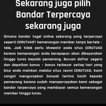
Sekarang juga pilih
Bandar Terpercaya
sekarang juga
Dimana bandar togel online sekarang yang terpercaya
seperti CERUTU4D? kemenangan member tanpa bertele –
tele. Jadi tidak perlu khawatir pada situs CERUTU4D
karena kemenangan anda berapapun akan dibayarakan
hingga lunas kepada pemenang. Buruan daftar segera
dan dapatkan bonus – bonus terbesar setiap hari yang
bisa anda mainkan melalui situs resmi CERUTU4D. Kami
sangat mengucapkan banyak terima kasih kepada
pemenang karena sudah mempercayakan kami sebagai
bandar terpercaya yang membayar semua kemenangan
member hingga lunas.