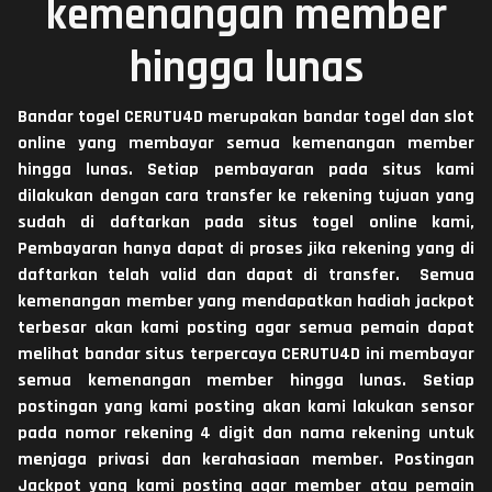
kemenangan member
hingga lunas
Bandar togel CERUTU4D merupakan bandar togel dan slot
online yang membayar semua kemenangan member
hingga lunas. Setiap pembayaran pada situs kami
dilakukan dengan cara transfer ke rekening tujuan yang
sudah di daftarkan pada situs togel online kami,
Pembayaran hanya dapat di proses jika rekening yang di
daftarkan telah valid dan dapat di transfer. Semua
kemenangan member yang mendapatkan hadiah jackpot
terbesar akan kami posting agar semua pemain dapat
melihat bandar situs terpercaya CERUTU4D ini membayar
semua kemenangan member hingga lunas. Setiap
postingan yang kami posting akan kami lakukan sensor
pada nomor rekening 4 digit dan nama rekening untuk
menjaga privasi dan kerahasiaan member. Postingan
Jackpot yang kami posting agar member atau pemain