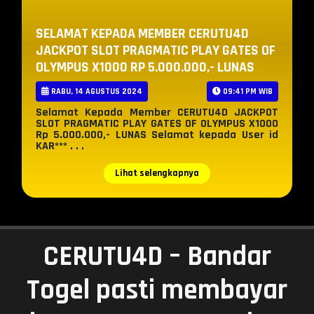
SELAMAT KEPADA MEMBER CERUTU4D
JACKPOT SLOT PRAGMATIC PLAY GATES OF
OLYMPUS X1000 RP 5.000.000,- LUNAS
RABU, 14 AGUSTUS 2024
09:41 PM WIB
Selamat Kepada Member CERUTU4D JACKPOT
SLOT PRAGMATIC PLAY GATES OF OLYMPUS X1000
Rp 5.000.000,- LUNAS Selamat kepada User id
KAR*** . . .
Lihat selengkapnya
CERUTU4D – Bandar
Togel pasti membayar