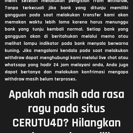
menit setelah melakukan pengisian from withdraw,
Tanpa terkecuali jika bank yang ditunju memiliki
gangguan pada saat melakukan transfer kami akan
memakan waktu lebih lama karena harus menunggu
bank yang tunju kembali normal. Setiap bank yang
gangguan akan di beritahukan melalui memo atau
melihat lampu indikator pada bank menyala berwarna
kuning. Jika mengalami kendala pada saat melakukan
withdraw dapat menghubungi kami melalui live chat atau
whatsapp yang hadir 24 jam melayani anda, Anda juga
dapat bertanya dan melakukan konfrimasi mengapa
withdraw masih belum terproses.
Apakah masih ada rasa
ragu pada situs
CERUTU4D? Hilangkan