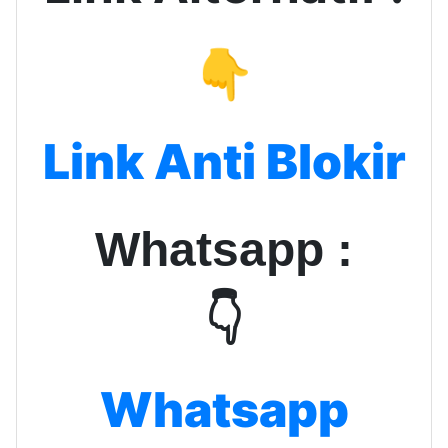
👇
Link Anti Blokir
Whatsapp :
👇
Whatsapp