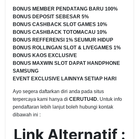
BONUS MEMBER PENDATANG BARU 100%
BONUS DEPOSIT SEBESAR 5%
BONUS CASHBACK SLOT GAMES 10%
BONUS CASHBACK TOTOMACAU 10%
BONUS REFFERENSI 1% SEUMUR HIDUP
BONUS ROLLINGAN SLOT & LIVEGAMES 1%
BONUS KAOS EXCLUSIVE
BONUS MAXWIN SLOT DAPAT HANDPHONE
SAMSUNG
EVENT EXCLUSIVE LAINNYA SETIAP HARI
Ayo segera daftarkan diri anda pada situs
terpercaya kami hanya di
CERUTU4D.
Untuk info
pendaftaran lebih lanjut boleh hubungi kontak
dibawah ini :
Link Alternatif :