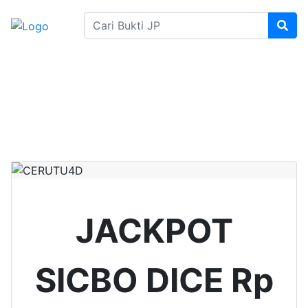
SELAMAT DATANG DI CERUTU4D BANDAR TOGEL, LIVE
JACKPOT SICBO DICE RP 14.000.000.
Kamis, 24 Oktober 2024 WIB
|
11:09 AM WIB
JACKPOT
SICBO DICE Rp