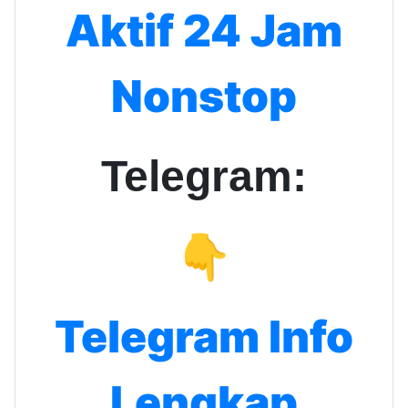
Aktif 24 Jam
Nonstop
Telegram:
👇
Telegram Info
Lengkap