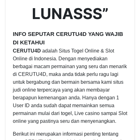
LUNASSS”
INFO SEPUTAR CERUTU4D YANG WAJIB
DI KETAHUI
CERUTU4D
adalah Situs Togel Online & Slot
Online di Indonesia. Dengan menyediakan
berbagai macam permainan yang seru dan menarik
di CERUTU4D, maka anda tidak perlu ragu lagi
untuk bergabung dan bermain bersama kami situs
judi online terpercaya yang akan membayar
berapapun kemenangan anda. Hanya dengan 1
User ID anda sudah dapat memainkan semua
permainan mulai dari togel, Live casino sampai Slot
online yang pastinya seru dan menyenangkan.
Berikut ini merupakan informasi penting tentang