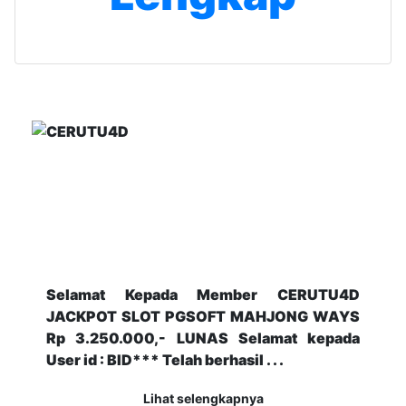
BUKTI JP LAINNYA
SELAMAT KEPADA MEMBER
CERUTU4D JACKPOT SLOT
PGSOFT MAHJONG WAYS RP
3.250.000,- LUNAS
RABU, 14 AGUSTUS 2024
09:41 PM WIB
Selamat Kepada Member CERUTU4D
JACKPOT SLOT PGSOFT MAHJONG WAYS
Rp 3.250.000,- LUNAS Selamat kepada
User id : BID*** Telah berhasil . . .
Lihat selengkapnya