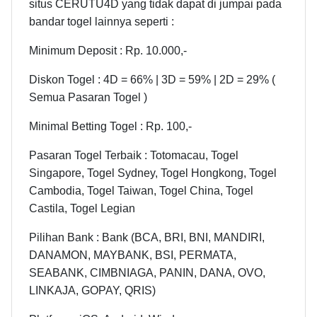
situs CERUTU4D yang tidak dapat di jumpai pada
bandar togel lainnya seperti :
Minimum Deposit : Rp. 10.000,-
Diskon Togel : 4D = 66% | 3D = 59% | 2D = 29% (
Semua Pasaran Togel )
Minimal Betting Togel : Rp. 100,-
Pasaran Togel Terbaik : Totomacau, Togel
Singapore, Togel Sydney, Togel Hongkong, Togel
Cambodia, Togel Taiwan, Togel China, Togel
Castila, Togel Legian
Pilihan Bank : Bank (BCA, BRI, BNI, MANDIRI,
DANAMON, MAYBANK, BSI, PERMATA,
SEABANK, CIMBNIAGA, PANIN, DANA, OVO,
LINKAJA, GOPAY, QRIS)