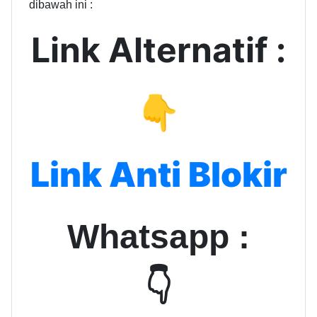
dibawah ini :
Link Alternatif :
👇
Link Anti Blokir
Whatsapp :
👇