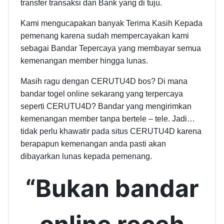
transfer transaksi dari Bank yang di tuju.
Kami mengucapakan banyak Terima Kasih Kepada
pemenang karena sudah mempercayakan kami
sebagai Bandar Tepercaya yang membayar semua
kemenangan member hingga lunas.
Masih ragu dengan CERUTU4D bos? Di mana
bandar togel online sekarang yang terpercaya
seperti CERUTU4D? Bandar yang mengirimkan
kemenangan member tanpa bertele – tele. Jadi…
tidak perlu khawatir pada situs CERUTU4D karena
berapapun kemenangan anda pasti akan
dibayarkan lunas kepada pemenang.
“Bukan bandar