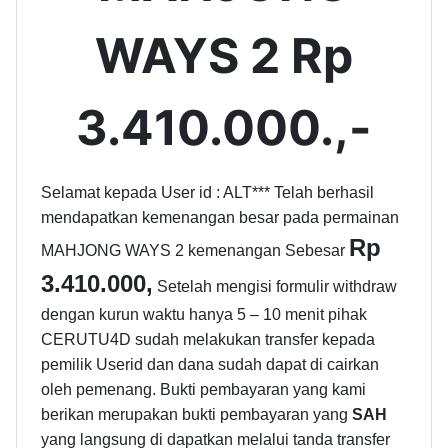
WAYS 2 Rp
3.410.000.,-
Selamat kepada User id : ALT*** Telah berhasil
mendapatkan kemenangan besar pada permainan
Rp
MAHJONG WAYS 2 kemenangan Sebesar
3.410.000,
Setelah mengisi formulir withdraw
dengan kurun waktu hanya 5 – 10 menit pihak
CERUTU4D sudah melakukan transfer kepada
pemilik Userid dan dana sudah dapat di cairkan
oleh pemenang. Bukti pembayaran yang kami
berikan merupakan bukti pembayaran yang
SAH
yang langsung di dapatkan melalui tanda transfer