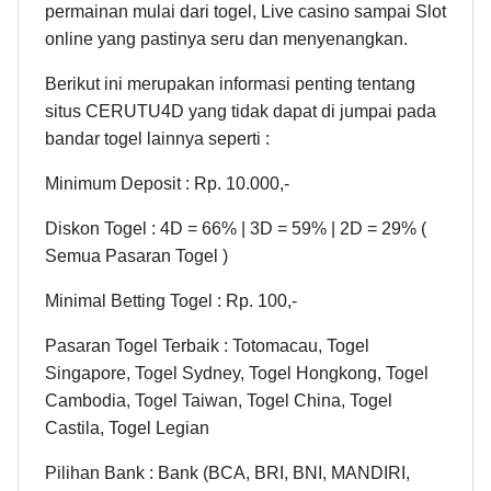
permainan mulai dari togel, Live casino sampai Slot
online yang pastinya seru dan menyenangkan.
Berikut ini merupakan informasi penting tentang
situs CERUTU4D yang tidak dapat di jumpai pada
bandar togel lainnya seperti :
Minimum Deposit : Rp. 10.000,-
Diskon Togel : 4D = 66% | 3D = 59% | 2D = 29% (
Semua Pasaran Togel )
Minimal Betting Togel : Rp. 100,-
Pasaran Togel Terbaik : Totomacau, Togel
Singapore, Togel Sydney, Togel Hongkong, Togel
Cambodia, Togel Taiwan, Togel China, Togel
Castila, Togel Legian
Pilihan Bank : Bank (BCA, BRI, BNI, MANDIRI,