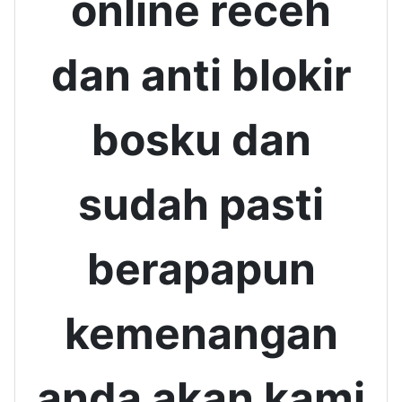
online receh
dan anti blokir
bosku dan
sudah pasti
berapapun
kemenangan
anda akan kami