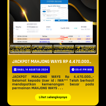
JACKPOT MAHJONG WAYS RP 4.470.000.,
RABU, 14 AGUSTUS 2024
09:41 PM WIB
JACKPOT MAHJONG WAYS Rp 4.470.000.,-
Selamat kepada User id : IWA*** Telah berhasil
mendapatkan kemenangan besar pada
permainan MAHJONG WAYS . . .
Lihat selengkapnya