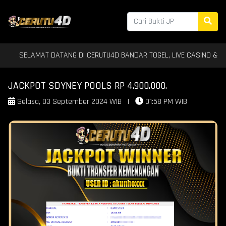
ELAMAT DATANG DI CERUTU4D BANDAR TOGEL, LIVE CASINO & SLOT TER
JACKPOT SDYNEY POOLS RP 4.900.000.
Selasa, 03 September 2024 WIB
|
01:58 PM WIB