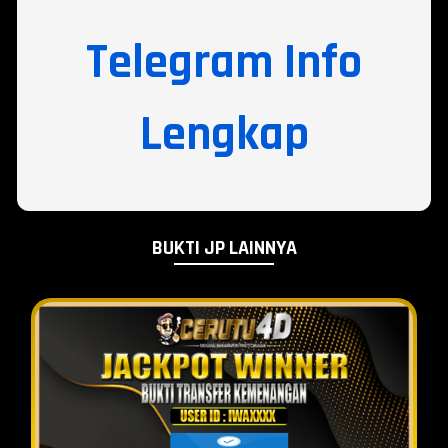
Telegram Info
Lengkap
BUKTI JP LAINNYA