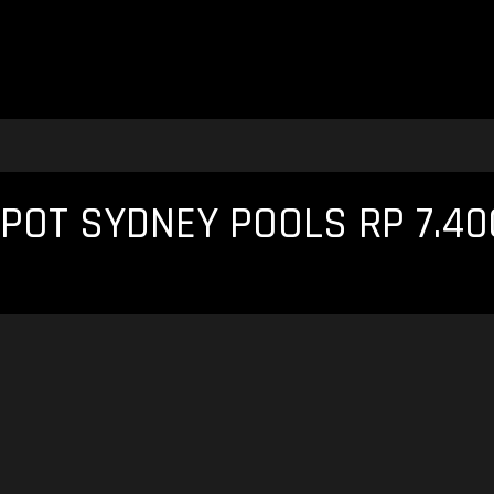
POT SYDNEY POOLS RP 7.40