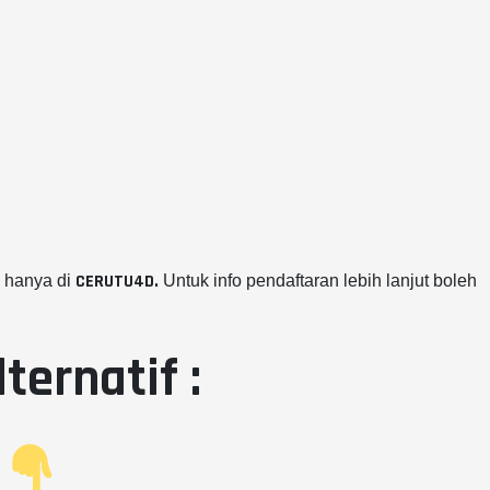
CERUTU4D.
i hanya di
Untuk info pendaftaran lebih lanjut boleh
lternatif :