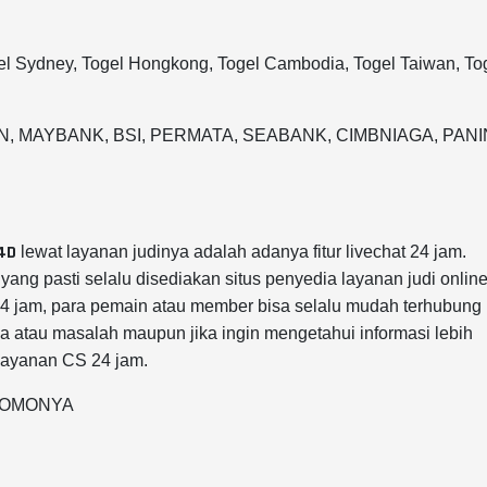
gel Sydney, Togel Hongkong, Togel Cambodia, Togel Taiwan, To
AMON, MAYBANK, BSI, PERMATA, SEABANK, CIMBNIAGA, PANI
4D
lewat layanan judinya adalah adanya fitur livechat 24 jam.
 yang pasti selalu disediakan situs penyedia layanan judi onlin
4 jam, para pemain atau member bisa selalu mudah terhubung
 atau masalah maupun jika ingin mengetahui informasi lebih
layanan CS 24 jam.
ROMONYA