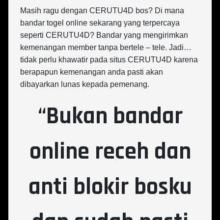
Masih ragu dengan CERUTU4D bos? Di mana
bandar togel online sekarang yang terpercaya
seperti CERUTU4D? Bandar yang mengirimkan
kemenangan member tanpa bertele – tele. Jadi…
tidak perlu khawatir pada situs CERUTU4D karena
berapapun kemenangan anda pasti akan
dibayarkan lunas kepada pemenang.
“Bukan bandar
online receh dan
anti blokir bosku