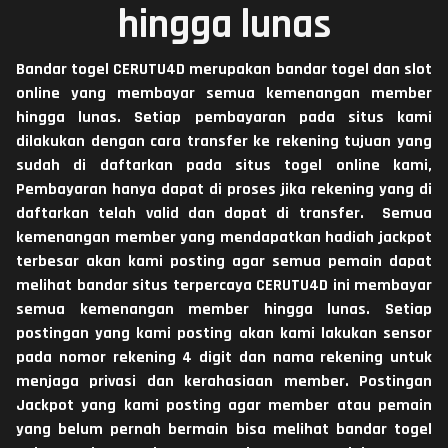
hingga lunas
Bandar togel CERUTU4D merupakan bandar togel dan slot
online yang membayar semua kemenangan member
hingga lunas. Setiap pembayaran pada situs kami
dilakukan dengan cara transfer ke rekening tujuan yang
sudah di daftarkan pada situs togel online kami,
Pembayaran hanya dapat di proses jika rekening yang di
daftarkan telah valid dan dapat di transfer. Semua
kemenangan member yang mendapatkan hadiah jackpot
terbesar akan kami posting agar semua pemain dapat
melihat bandar situs terpercaya CERUTU4D ini membayar
semua kemenangan member hingga lunas. Setiap
postingan yang kami posting akan kami lakukan sensor
pada nomor rekening 4 digit dan nama rekening untuk
menjaga privasi dan kerahasiaan member. Postingan
Jackpot yang kami posting agar member atau pemain
yang belum pernah bermain bisa melihat bandar togel