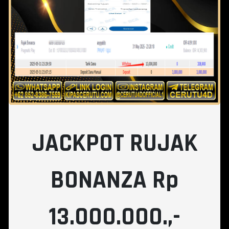
JACKPOT RUJAK
BONANZA Rp
13.000.000.,-