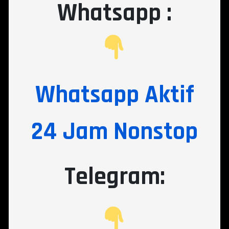
Whatsapp :
Whatsapp Aktif
24 Jam Nonstop
Telegram: