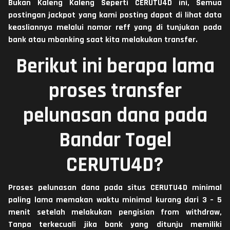
Bukan Kaleng Kaleng
Seperti CERUTU4D ini, Semua
postingan jackpot yang kami posting dapat di lihat data
keasliannya melalui nomor reff yang di tunjukan pada
bank atau mbanking saat kita melakukan transfer.
Berikut ini berapa lama
proses transfer
pelunasan dana pada
Bandar Togel
CERUTU4D?
Proses pelunasan dana pada situs CERUTU4D minimal
paling lama memakan waktu minimal kurang dari 3 – 5
menit setelah melakukan pengisian from withdraw,
Tanpa terkecuali jika bank yang ditunju memiliki