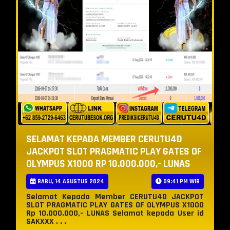
SELAMAT KEPADA MEMBER CERUTU4D
JACKPOT SLOT PRAGMATIC PLAY GATES OF
OLYMPUS X1000 RP 10.000.000,- LUNAS
RABU, 14 AGUSTUS 2024
09:41 PM WIB
Selamat Kepada Member CERUTU4D JACKPOT
SLOT PRAGMATIC PLAY GATES OF OLYMPUS X1000
Rp 10.000.000,- LUNAS Selamat kepada User id
SAKXXX . . .