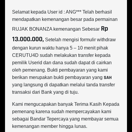
Selamat kepada User id : ANG*** Telah berhasil
mendapatkan kemenangan besar pada permainan
Rp
RUJAK BONANZA kemenangan Sebesar
13.000.000,
Setelah mengisi formulir withdraw
dengan kurun waktu hanya 5 – 10 menit pihak
CERUTU4D sudah melakukan transfer kepada
pemilik Userid dan dana sudah dapat di cairkan
oleh pemenang. Bukti pembayaran yang kami
SAH
berikan merupakan bukti pembayaran yang
yang langsung di dapatkan melalui tanda transfer
transaksi dari Bank yang di tuju.
Kami mengucapakan banyak Terima Kasih Kepada
pemenang karena sudah mempercayakan kami
sebagai Bandar Tepercaya yang membayar semua
kemenangan member hingga lunas.