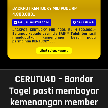
JACKPOT KENTUCKY MID POOL RP
4.800.000.,
RABU, 14 AGUSTUS 2024
09:41 PM WIB
JACKPOT KENTUCKY MID POOL Rp 4.800.000.,-
Selamat kepada User id : SAR*** Telah berhasil
mendapatkan kemenangan besar pada
permainan KENTUCKY . . .
Lihat selengkapnya
CERUTU4D – Bandar
Togel pasti membayar
kemenangan member