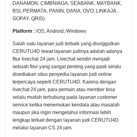
DANAMON, CIMBNIAGA, SEABANK, MAYBANK,
BSI, PERMATA, PANIN, DANA, OVO, LINKAJA,
GOPAY, QRIS)
Platform :
iOS, Android, Windows
Salah satu layanan judi terbaik yang diunggulkan
CERUTU4D lewat layanan judinya adalah adanya
fitur livechat 24 jam. Livechat sendiri menjadi
sebuah fitur yang sangat penting yang pasti selalu
disediakan situs penyedia layanan judi online
terpercaya seperti CERUTU4D. Karena dengan
livechat 24 jam, para pemain atau member bisa
selalu mudah terhubung pada layanan customer
service ketika menemukan kendala atau masalah
maupun jika ingin mengetahui informasi lebih
lengkap terkait dengan layanan judi CERUTU4D
melalui layanan CS 24 jam.