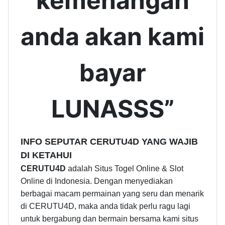
kemenangan
anda akan kami
bayar
LUNASSS”
INFO SEPUTAR CERUTU4D YANG WAJIB
DI KETAHUI
CERUTU4D
adalah Situs Togel Online & Slot
Online di Indonesia. Dengan menyediakan
berbagai macam permainan yang seru dan menarik
di CERUTU4D, maka anda tidak perlu ragu lagi
untuk bergabung dan bermain bersama kami situs