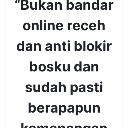
“Bukan bandar
online receh
dan anti blokir
bosku dan
sudah pasti
berapapun