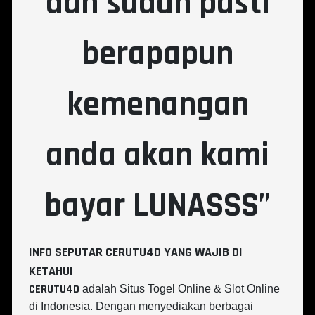
dan sudah pasti
berapapun
kemenangan
anda akan kami
bayar LUNASSS”
INFO SEPUTAR CERUTU4D YANG WAJIB DI
KETAHUI
CERUTU4D
adalah Situs Togel Online & Slot Online
di Indonesia. Dengan menyediakan berbagai