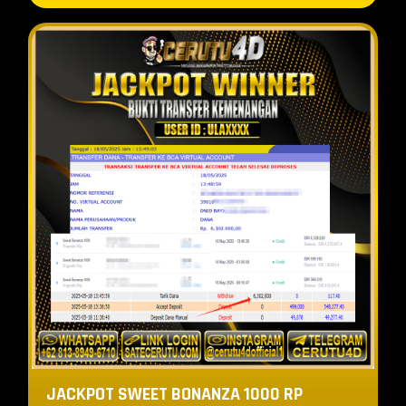
JACKPOT SWEET BONANZA 1000 RP