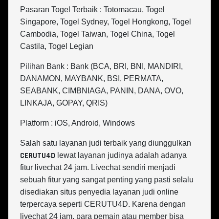
Pasaran Togel Terbaik : Totomacau, Togel
Singapore, Togel Sydney, Togel Hongkong, Togel
Cambodia, Togel Taiwan, Togel China, Togel
Castila, Togel Legian
Pilihan Bank : Bank (BCA, BRI, BNI, MANDIRI,
DANAMON, MAYBANK, BSI, PERMATA,
SEABANK, CIMBNIAGA, PANIN, DANA, OVO,
LINKAJA, GOPAY, QRIS)
Platform : iOS, Android, Windows
Salah satu layanan judi terbaik yang diunggulkan
CERUTU4D
lewat layanan judinya adalah adanya
fitur livechat 24 jam. Livechat sendiri menjadi
sebuah fitur yang sangat penting yang pasti selalu
disediakan situs penyedia layanan judi online
terpercaya seperti CERUTU4D. Karena dengan
livechat 24 jam, para pemain atau member bisa