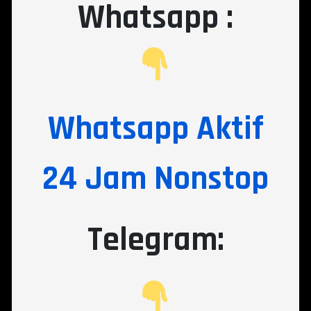
Whatsapp :
Whatsapp Aktif
24 Jam Nonstop
Telegram: