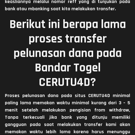
keasliannya melalui nomor reff yang di tunjukan pada
bank atau mbanking saat kita melakukan transfer.
Berikut ini berapa lama
proses transfer
pelunasan dana pada
Bandar Togel
CERUTU4D?
Proses pelunasan dana pada situs CERUTU4D minimal
paling lama memakan waktu minimal kurang dari 3 – 5
menit setelah melakukan pengisian from withdraw,
Tanpa terkecuali jika bank yang ditunju memiliki
gangguan pada saat melakukan transfer kami akan
memakan waktu lebih lama karena harus menunggu