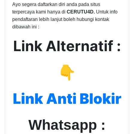
Ayo segera daftarkan diri anda pada situs
terpercaya kami hanya di
CERUTU4D.
Untuk info
pendaftaran lebih lanjut boleh hubungi kontak
dibawah ini :
Link Alternatif :
👇
Link Anti Blokir
Whatsapp :