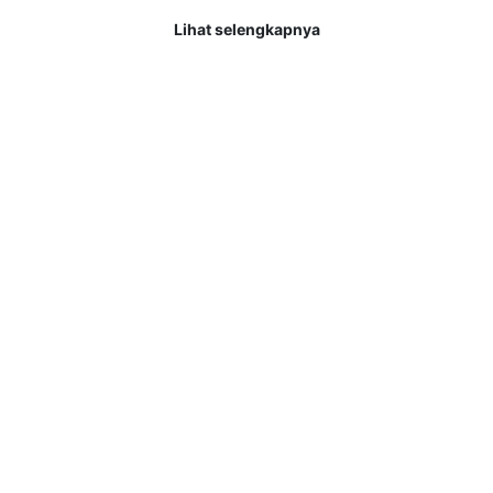
Lihat selengkapnya
CERUTU4D – Bandar
Togel pasti
membayar
kemenangan member
hingga lunas
Bandar togel CERUTU4D merupakan bandar togel
dan slot online yang membayar semua kemenangan
member hingga lunas. Setiap pembayaran pada situs