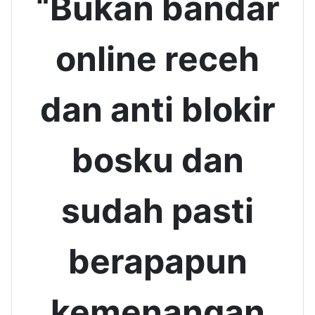
“Bukan bandar
online receh
dan anti blokir
bosku dan
sudah pasti
berapapun
kemenangan