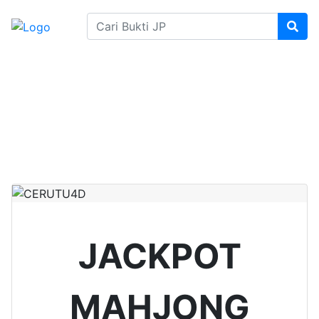
SELAMAT DATANG DI CERUTU4D BANDAR TOGEL, LIVE
JACKPOT MAHJONG WAYS RP
4.900.000,00
Senin, 27 Januari 2025 WIB
|
08:06 PM WIB
JACKPOT
MAHJONG