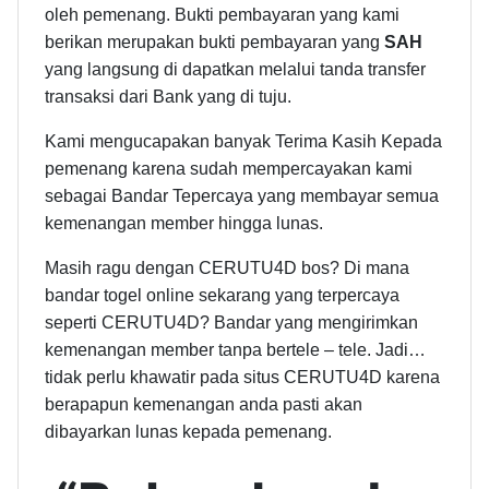
oleh pemenang. Bukti pembayaran yang kami
berikan merupakan bukti pembayaran yang
SAH
yang langsung di dapatkan melalui tanda transfer
transaksi dari Bank yang di tuju.
Kami mengucapakan banyak Terima Kasih Kepada
pemenang karena sudah mempercayakan kami
sebagai Bandar Tepercaya yang membayar semua
kemenangan member hingga lunas.
Masih ragu dengan CERUTU4D bos? Di mana
bandar togel online sekarang yang terpercaya
seperti CERUTU4D? Bandar yang mengirimkan
kemenangan member tanpa bertele – tele. Jadi…
tidak perlu khawatir pada situs CERUTU4D karena
berapapun kemenangan anda pasti akan
dibayarkan lunas kepada pemenang.