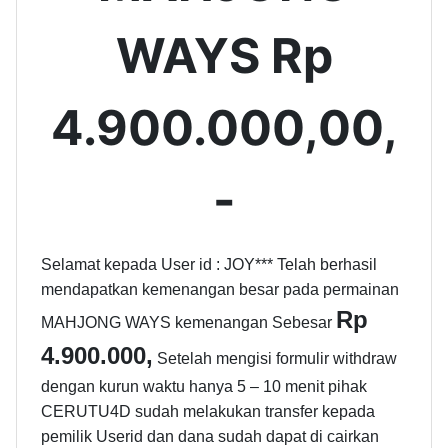
WAYS Rp
4.900.000,00,
-
Selamat kepada User id : JOY*** Telah berhasil
mendapatkan kemenangan besar pada permainan
Rp
MAHJONG WAYS kemenangan Sebesar
4.900.000,
Setelah mengisi formulir withdraw
dengan kurun waktu hanya 5 – 10 menit pihak
CERUTU4D sudah melakukan transfer kepada
pemilik Userid dan dana sudah dapat di cairkan